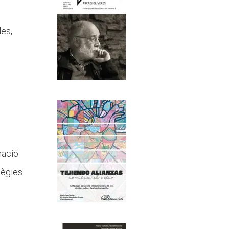
les,
s
nació
tègies