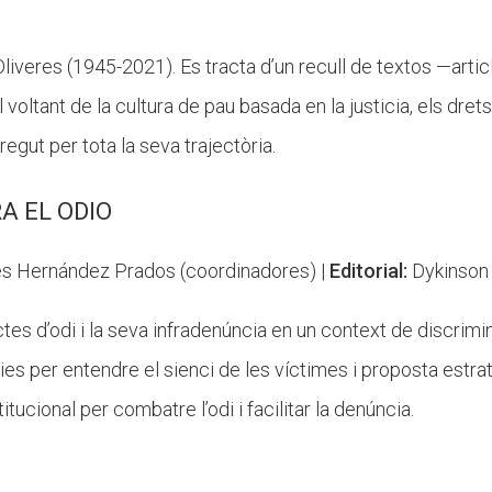
Oliveres (1945-2021). Es tracta d’un recull de textos —artic
voltant de la cultura de pau basada en la justicia, els dret
gut per tota la seva trajectòria.
A EL ODIO
les Hernández Prados (coordinadores) |
Editorial:
Dykinson
ctes d’odi i la seva infradenúncia en un context de discrimi
ies per entendre el sienci de les víctimes i proposta estra
itucional per combatre l’odi i facilitar la denúncia.