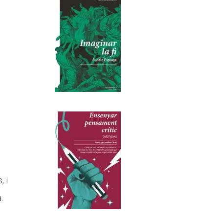
, i
.