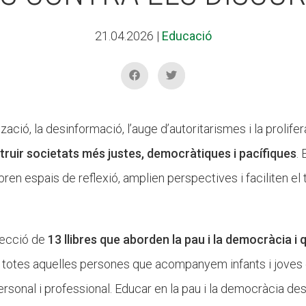
21.04.2026
|
Educació
ació, la desinformació, l’auge d’autoritarismes i la prolifera
truir societats més justes, democràtiques i pacífiques
.
ren espais de reflexió, amplien perspectives i faciliten el
lecció de
13 llibres que aborden la pau i la democràcia i 
 a totes aquelles persones que acompanyem infants i joves 
ersonal i professional. Educar en la pau i la democràcia d