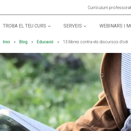
Currículum professora
TROBA EL TEU CURS
SERVEIS
WEBINARS I 
MÓN ESCOLAR
MÓN ESCOLAR
ALBERG CENTRE
ALBERG CENTRE
Inici
»
Blog
»
Educació
»
13 llibres contra els discursos d’odi
CCIÓ SOCIAL I JOVES
CCIÓ SOCIAL I JOVES
ESPLAIS
ESPLAIS
ACTUALITAT
ACTUALITAT
COL·
COL·
Notícies
Notícies