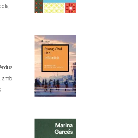
cola,
pèrdua
la amb
s