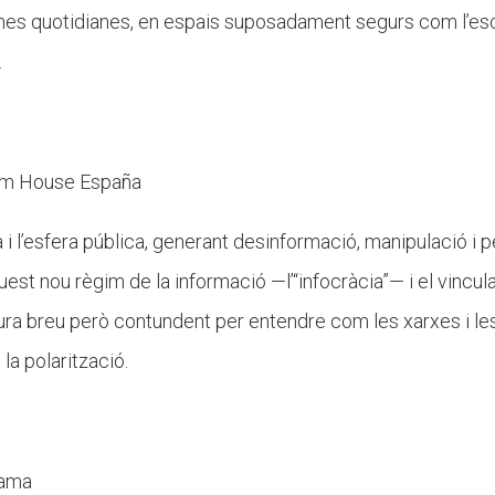
formes quotidianes, en espais suposadament segurs com l’es
.
m House España
ca i l’esfera pública, generant desinformació, manipulació i 
est nou règim de la informació —l’“infocràcia”— i el vincu
ctura breu però contundent per entendre com les xarxes i le
la polarització.
ama