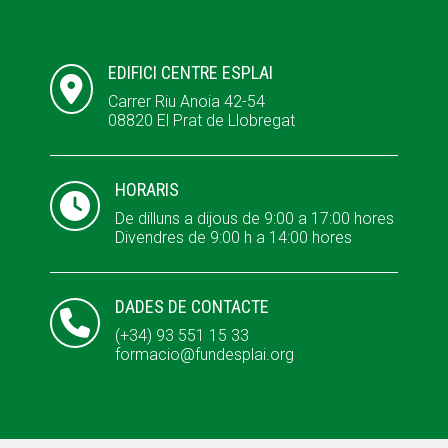
ACCIÓ SOCIAL I JOVES
ACCIÓ SOCIAL I JOVES
EDIFICI CENTRE ESPLAI

Carrer Riu Anoia 42-54
08820 El Prat de Llobregat
ESPLAIS
ESPLAIS
HORARIS

De dilluns a dijous de 9:00 a 17:00 hores
SUPORT TERCER SECTOR
SUPORT TERCER SECTOR
Divendres de 9:00 h a 14:00 hores
DADES DE CONTACTE

(+34) 93 551 15 33
formacio@fundesplai.org