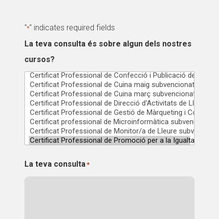
CONEIX FUNDESPLAI
CONEIX FUNDESPLAI
"
" indicates required fields
*
La Fundació
La Fundació
La teva consulta és sobre algun dels nostres
L'equip
L'equip
cursos?
Missió i valors
Missió i valors
Els comptes clars
Els comptes clars
Memòria d'activitats
Memòria d'activitats
Proposta educativa
Proposta educativa
ACTUALITAT
ACTUALITAT
La teva consulta
*
Notícies
Notícies
Butlletins
Butlletins
Diari de la Fundació
Diari de la Fundació