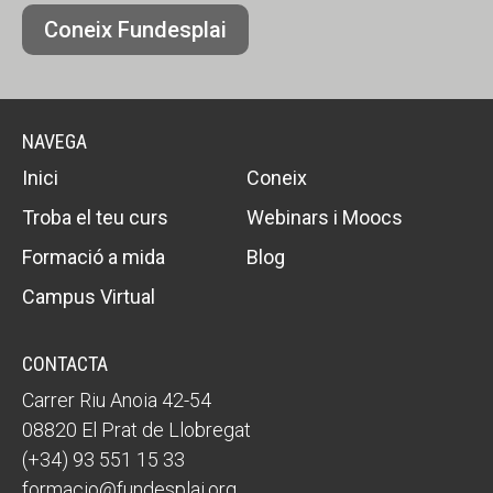
Coneix Fundesplai
NAVEGA
Inici
Coneix
Troba el teu curs
Webinars i Moocs
Formació a mida
Blog
Campus Virtual
CONTACTA
Carrer Riu Anoia 42-54
08820 El Prat de Llobregat
(+34) 93 551 15 33
formacio@fundesplai.org