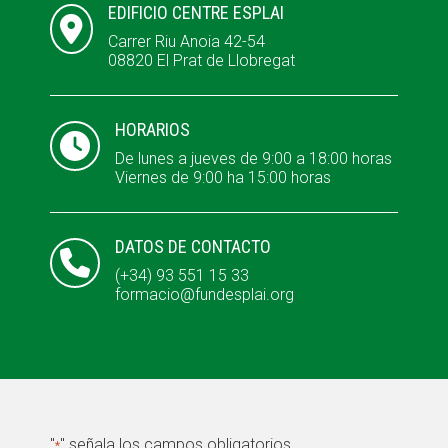
EDIFICIO CENTRE ESPLAI

Carrer Riu Anoia 42-54
08820 El Prat de Llobregat
ACCIÓ SOCIAL I JOVES
ACCIÓ SOCIAL I JOVES
HORARIOS

ESPLAIS
ESPLAIS
De lunes a jueves de 9:00 a 18:00 horas
Viernes de 9:00 ha 15:00 horas
SUPORT TERCER SECTOR
SUPORT TERCER SECTOR
DATOS DE CONTACTO

(+34) 93 551 15 33
formacio@fundesplai.org
"
" señala los campos obligatorios
*