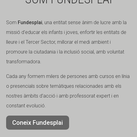
Fundesplai als mitjans
Fundesplai als mitjans
Xarxes socials
Xarxes socials
Som
Fundesplai
, una entitat sense ànim de lucre amb la
missió d'educar els infants i joves, enfortir les entitats de
COL·LABORA
COL·LABORA
lleure i el Tercer Sector, millorar el medi ambient i
promoure la ciutadania i la inclusió social, amb voluntat
Fes voluntariat
Fes voluntariat
transformadora.
Fes un donatiu
Fes un donatiu
Treballa amb nosaltres
Treballa amb nosaltres
Cada any formem milers de persones amb cursos en línia
o presencials sobre temàtiques relacionades amb els
nostres àmbits d’acció i amb professorat expert i en
constant evolució.
Coneix Fundesplai