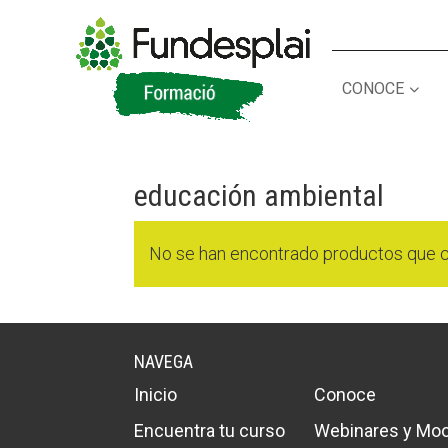
CONOCE
ACTIVITATS D'ESTIU
ACTIVITATS D'ESTIU
educación ambiental
CASES DE COLÒNIES
CASES DE COLÒNIES
A
A
No se han encontrado productos que c
NAVEGA
Inicio
Conoce
Encuentra tu curso
Webinares y Mo
CONEIX FUNDESPLAI
CONEIX FUNDESPLAI
La Fundació
La Fundació