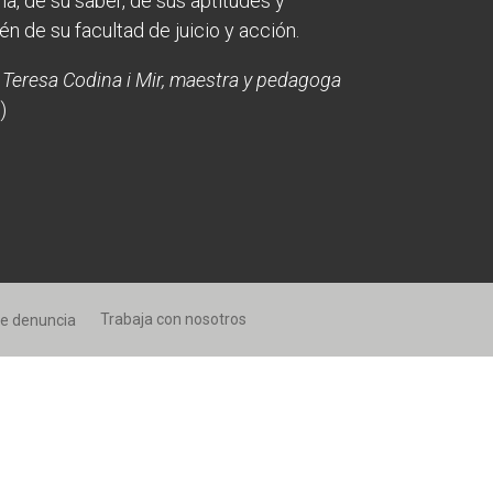
a, de su saber, de sus aptitudes y
Fes un donatiu
Fes un donatiu
én de su facultad de juicio y acción.
Treballa amb nosaltres
Treballa amb nosaltres
 Teresa Codina i Mir, maestra y pedagoga
)
Trabaja con nosotros
de denuncia