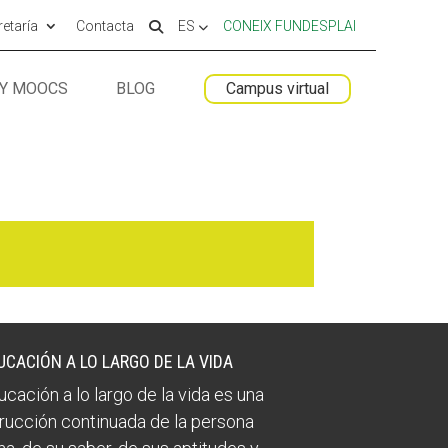
etaría
Contacta
ES
CONEIX FUNDESPLAI
 Y MOOCS
BLOG
Campus virtual
 ESPLAI
 ESPLAI
FORMACIÓ
FORMACIÓ
SUPORT TERCER SECTOR
SUPORT TERCER SECTOR
UCACIÓN A LO LARGO DE LA VIDA
ucación a lo largo de la vida es una
rucción continuada de la persona
LABORA
LABORA
Fes voluntariat
Fes voluntariat