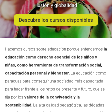
ilusión y globalidad
ACCIÓ SOCIAL I JOVES
ACCIÓ SOCIAL I JOVES
Descubre los cursos disponibles
ESPLAIS
ESPLAIS
Hacemos cursos sobre educación porque entendemos
la
educación como derecho esencial de los niños y
SUPORT TERCER SECTOR
SUPORT TERCER SECTOR
niñas, como herramienta de transformación social,
capacitación personal y bienestar.
La educación como
paraguas para conseguir una sociedad más capacitada
para hacer frente a los retos de presente y futuro, que se
rija por los
valores de la convivencia y la
sostenibilidad
. La alta calidad pedagógica, las décadas