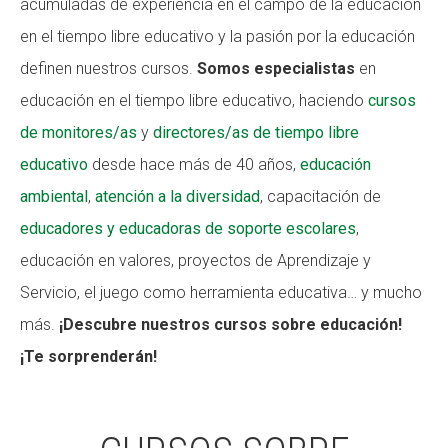
acumuladas de experiencia en el campo de la educación
CONEIX FUNDESPLAI
CONEIX FUNDESPLAI
en el tiempo libre educativo y la pasión por la educación
definen nuestros cursos.
Somos especialistas
en
La Fundació
La Fundació
educación en el tiempo libre educativo, haciendo
cursos
L'equip
L'equip
de monitores/as
y
directores/as de tiempo libre
Missió i valors
Missió i valors
educativo
desde hace más de 40 años,
educación
Els comptes clars
Els comptes clars
ambiental
,
atención a la diversidad
, capacitación de
educadores y educadoras de soporte escolares
,
Memòria d'activitats
Memòria d'activitats
educación en valores, proyectos de Aprendizaje y
Proposta educativa
Proposta educativa
Servicio, el juego como herramienta educativa… y mucho
ACTUALITAT
ACTUALITAT
más.
¡Descubre nuestros cursos sobre educación!
¡Te sorprenderán!
Notícies
Notícies
Butlletins
Butlletins
Diari de la Fundació
Diari de la Fundació