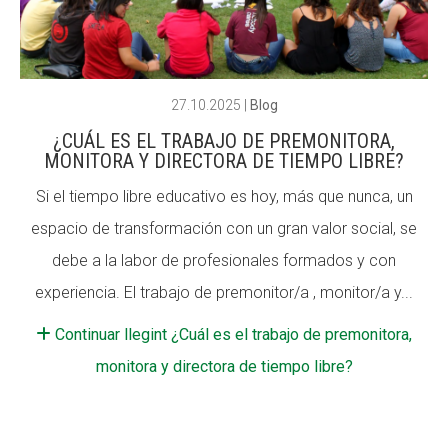
ACCIÓ SOCIAL I JOVES
ACCIÓ SOCIAL I JOVES
27.10.2025
|
Blog
¿CUÁL ES EL TRABAJO DE PREMONITORA,
ESPLAIS
ESPLAIS
MONITORA Y DIRECTORA DE TIEMPO LIBRE?
Si el tiempo libre educativo es hoy, más que nunca, un
espacio de transformación con un gran valor social, se
SUPORT TERCER SECTOR
SUPORT TERCER SECTOR
debe a la labor de profesionales formados y con
experiencia. El trabajo de premonitor/a , monitor/a y...
Continuar llegint ¿Cuál es el trabajo de premonitora,
monitora y directora de tiempo libre?