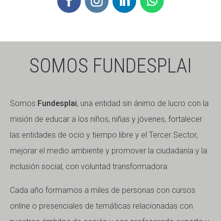
Fundesplai als mitjans
Fundesplai als mitjans
Xarxes socials
Xarxes socials
SOMOS FUNDESPLAI
COL·LABORA
COL·LABORA
Fes voluntariat
Fes voluntariat
Fes un donatiu
Fes un donatiu
Somos
Fundesplai
, una entidad sin ánimo de lucro con la
misión de educar a los niños, niñas y jóvenes, fortalecer
Treballa amb nosaltres
Treballa amb nosaltres
las entidades de ocio y tiempo libre y el Tercer Sector,
mejorar el medio ambiente y promover la ciudadanía y la
inclusión social, con voluntad transformadora.
Cada año formamos a miles de personas con cursos
online o presenciales de temáticas relacionadas con