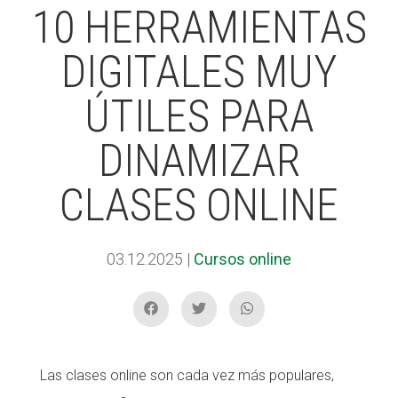
10 HERRAMIENTAS
DIGITALES MUY
ACCIÓ SOCIAL I JOVES
ACCIÓ SOCIAL I JOVES
ÚTILES PARA
ESPLAIS
ESPLAIS
DINAMIZAR
CLASES ONLINE
SUPORT TERCER SECTOR
SUPORT TERCER SECTOR
03.12.2025
|
Cursos online
Las clases online son cada vez más populares,