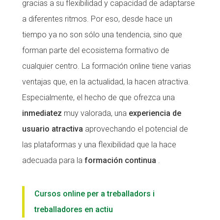
gracias a su flexibilidad y capacidad de adaptarse
CONEIX FUNDESPLAI
CONEIX FUNDESPLAI
a diferentes ritmos. Por eso, desde hace un
tiempo ya no son sólo una tendencia, sino que
La Fundació
La Fundació
forman parte del ecosistema formativo de
L'equip
L'equip
cualquier centro. La formación online tiene varias
Missió i valors
Missió i valors
ventajas que, en la actualidad, la hacen atractiva.
Els comptes clars
Els comptes clars
Especialmente, el hecho de que ofrezca una
inmediatez
muy valorada, una
experiencia de
Memòria d'activitats
Memòria d'activitats
usuario atractiva
aprovechando el potencial de
Proposta educativa
Proposta educativa
las plataformas y una flexibilidad que la hace
ACTUALITAT
ACTUALITAT
adecuada para la
formación continua
.
Notícies
Notícies
Cursos online per a treballadors i
Butlletins
Butlletins
treballadores en actiu
Diari de la Fundació
Diari de la Fundació