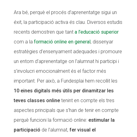
Fundesplai als mitjans
Fundesplai als mitjans
Ara bé, perquè el procés d’aprenentatge sigui un
Xarxes socials
Xarxes socials
éxit, la participació activa és clau. Diversos estudis
recents demostren que tant
a l’educació superior
COL·LABORA
COL·LABORA
com a la
formació online en general
, dissenyar
estratègies d’ensenyament adequades i promoure
Fes voluntariat
Fes voluntariat
un entorn d’aprenentatge on l’alumnat hi participi i
Fes un donatiu
Fes un donatiu
s’involucri emocionalment és el factor més
Treballa amb nosaltres
Treballa amb nosaltres
important. Per això, a Fundesplai hem recollit les
10 eines digitals més útils per dinamitzar les
teves classes online
tenint en compte els tres
aspectes principals que s’han de tenir en compte
perquè funcioni la formació online:
estimular la
participació
de l’alumnat,
fer visual el