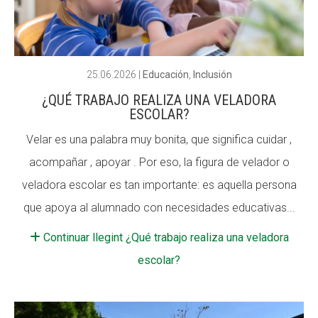
ACCIÓ SOCIAL I JOVES
ACCIÓ SOCIAL I JOVES
25.06.2026
|
Educación
,
Inclusión
¿QUÉ TRABAJO REALIZA UNA VELADORA
ESPLAIS
ESPLAIS
ESCOLAR?
Velar es una palabra muy bonita, que significa cuidar ,
acompañar , apoyar . Por eso, la figura de velador o
SUPORT TERCER SECTOR
SUPORT TERCER SECTOR
veladora escolar es tan importante: es aquella persona
que apoya al alumnado con necesidades educativas...
Continuar llegint ¿Qué trabajo realiza una veladora
escolar?