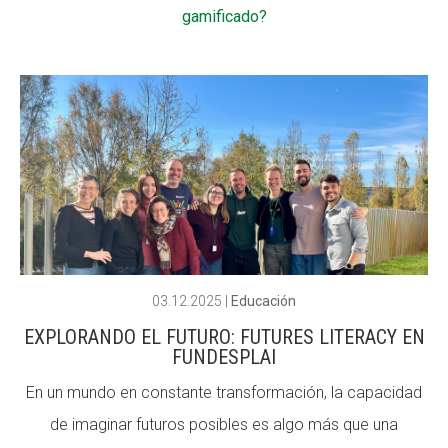
gamificado?
Fundesplai als mitjans
Fundesplai als mitjans
Xarxes socials
Xarxes socials
COL·LABORA
COL·LABORA
Fes voluntariat
Fes voluntariat
Fes un donatiu
Fes un donatiu
Treballa amb nosaltres
Treballa amb nosaltres
03.12.2025
|
Educación
EXPLORANDO EL FUTURO: FUTURES LITERACY EN
FUNDESPLAI
En un mundo en constante transformación, la capacidad
de imaginar futuros posibles es algo más que una