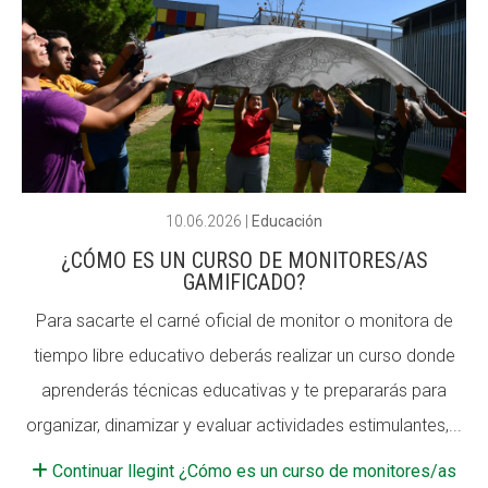
CONEIX FUNDESPLAI
CONEIX FUNDESPLAI
La Fundació
La Fundació
L'equip
L'equip
Missió i valors
Missió i valors
Els comptes clars
Els comptes clars
10.06.2026
|
Educación
Memòria d'activitats
Memòria d'activitats
¿CÓMO ES UN CURSO DE MONITORES/AS
GAMIFICADO?
Proposta educativa
Proposta educativa
Para sacarte el carné oficial de monitor o monitora de
ACTUALITAT
ACTUALITAT
tiempo libre educativo deberás realizar un curso donde
aprenderás técnicas educativas y te prepararás para
Notícies
Notícies
organizar, dinamizar y evaluar actividades estimulantes,...
Butlletins
Butlletins
Continuar llegint ¿Cómo es un curso de monitores/as
Diari de la Fundació
Diari de la Fundació