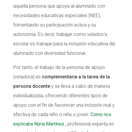
aquella persona que apoya al alumnado con
CONEIX FUNDESPLAI
CONEIX FUNDESPLAI
necesidades educativas especiales (NEE),
La Fundació
La Fundació
fomentando su participación activa y su
autonomía. Es decir, trabajar como velador/a
L'equip
L'equip
escolar es trabajar para la inclusión educativa del
Missió i valors
Missió i valors
alumnado con diversidad funcional.
Els comptes clars
Els comptes clars
Por tanto, el trabajo de la persona de apoyo
Memòria d'activitats
Memòria d'activitats
(veladora) es
complementaria a la tarea de la
Proposta educativa
Proposta educativa
persona docente
y se lleva a cabo de manera
ACTUALITAT
ACTUALITAT
individualizada, ofreciendo diferentes tipos de
apoyo con el fin de favorecer una inclusión real y
Notícies
Notícies
efectiva de cada niño o niña o joven.
Como nos
Butlletins
Butlletins
explicaba Núria Martínez
, profesional experta en
Diari de la Fundació
Diari de la Fundació