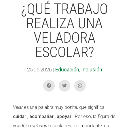
¿QUÉ TRABAJO
REALIZA UNA
ACCIÓ SOCIAL I JOVES
ACCIÓ SOCIAL I JOVES
VELADORA
ESPLAIS
ESPLAIS
ESCOLAR?
SUPORT TERCER SECTOR
SUPORT TERCER SECTOR
25.06.2026
|
Educación
,
Inclusión
Velar
es una palabra muy bonita, que significa
cuidar
,
acompañar
,
apoyar
. Por eso, la figura de
velador
o
veladora
escolar es tan importante: es