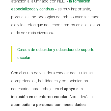
atención al alumnado con NEE, »
la formación
Fundesplai als mitjans
Fundesplai als mitjans
especializada y continua
» es muy importante,
porque las metodologías de trabajo avanzan cada
Xarxes socials
Xarxes socials
día y los retos que nos encontramos en el aula son
COL·LABORA
COL·LABORA
cada vez más diversos».
Fes voluntariat
Fes voluntariat
Cursos de educador y educadora de soporte
Fes un donatiu
Fes un donatiu
escolar
Treballa amb nosaltres
Treballa amb nosaltres
Con el curso de veladora escolar adquirirás las
competencias, habilidades y conocimientos
necesarios para trabajar en el
apoyo a la
inclusión en el entorno escolar.
Aprenderás a
acompañar a personas con necesidades