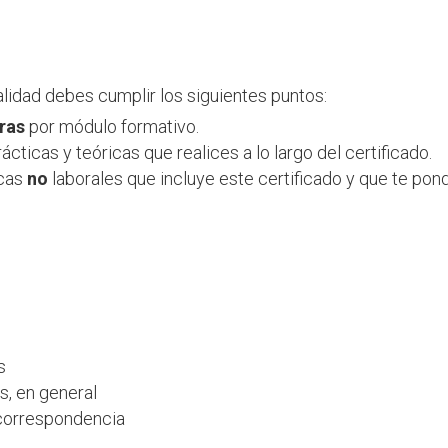
alidad
debes
cumplir lo
s
s
iguientes puntos:
ras
por módulo formativo.
rácticas y teóricas que realices a lo largo del certificado.
cas
no
laborales que incluye este certificado y que te po
s
s, en general
 correspondencia