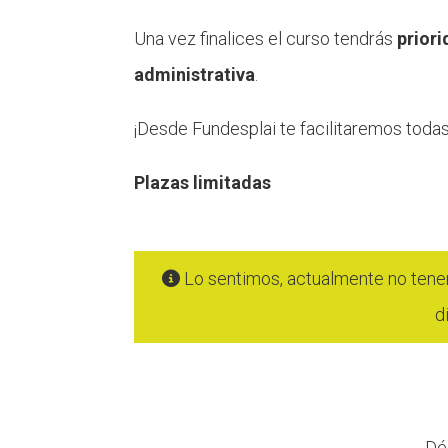
Una vez finalices el curso tendrás
prior
administrativa
.
¡Desde Fundesplai te facilitaremos toda
Plazas limitadas
Lo sentimos, actualmente no tenem
d
Dé