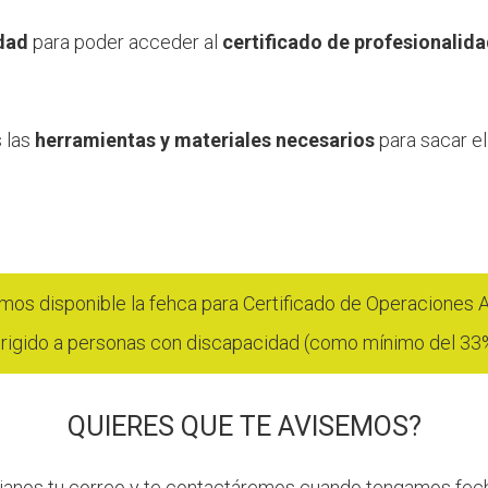
idad
para poder acceder al
certificado de profesionalida
s las
herramientas y materiales necesarios
para sacar e
os disponible la fehca para Certificado de Operaciones Au
irigido a personas con discapacidad (como mínimo del 33
QUIERES QUE TE AVISEMOS?
janos tu correo y te contactáremos cuando tengamos fec