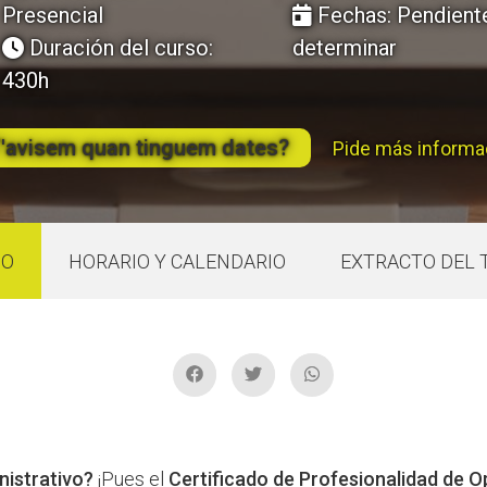
Presencial
Fechas: Pendiente de
Duración del curso:
determinar
430h
'avisem quan tinguem dates?
Pide más informa
SO
HORARIO Y CALENDARIO
EXTRACTO DEL 
nistrativo?
¡Pues el
Certificado de Profesionalidad de O