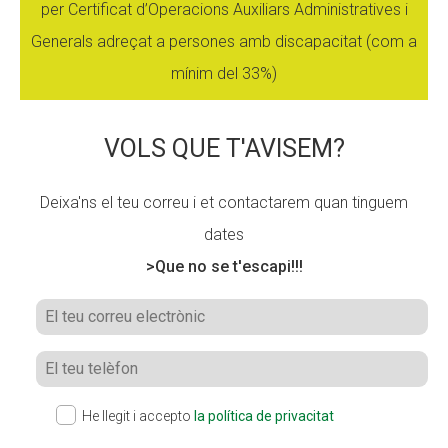
per Certificat d’Operacions Auxiliars Administratives i
Generals adreçat a persones amb discapacitat (com a
mínim del 33%)
VOLS QUE T'AVISEM?
Deixa'ns el teu correu i et contactarem quan tinguem
dates
>Que no se t'escapi!!!
He llegit i accepto
la política de privacitat