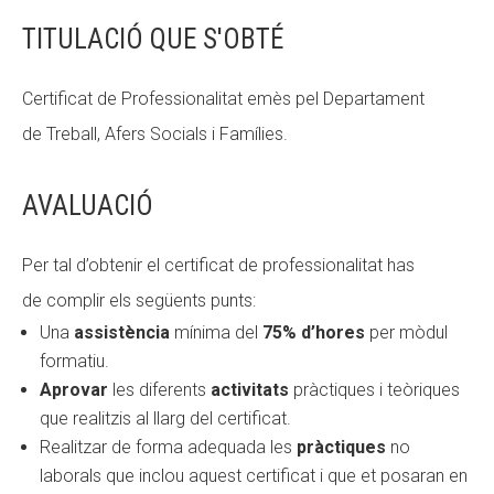
TITULACIÓ QUE S'OBTÉ
Certificat de Professionalitat
emès
pel Departament
de
T
reball
, Afers Socials i
Famílies.
AVALUACIÓ
Per tal d’obtenir el certificat de professionalitat
has
de
complir el
s
següents punts:
Una
assistència
mínima del
75% d’hores
per mòdul
formatiu.
Aprovar
les diferents
activitats
pràctiques i teòriques
que realitzis al llarg del certificat.
Realitzar de forma adequada l
e
s
pràctiques
no
laborals que inclou aquest certificat i que et posaran en