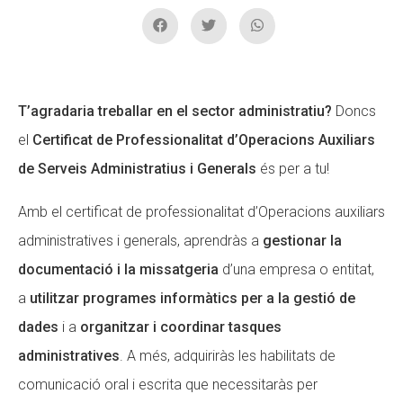
Fundesplai als mitjans
Fundesplai als mitjans
Xarxes socials
Xarxes socials
T’agradaria treballar en el sector administratiu?
Doncs
COL·LABORA
COL·LABORA
el
Certificat de Professionalitat d’Operacions Auxiliars
Fes voluntariat
Fes voluntariat
de Serveis Administratius i Generals
és per a tu!
Fes un donatiu
Fes un donatiu
Amb el certificat de professionalitat d’Operacions auxiliars
Treballa amb nosaltres
Treballa amb nosaltres
administratives i generals, aprendràs a
gestionar la
documentació i la missatgeria
d’una empresa o entitat,
a
utilitzar programes informàtics per a la gestió de
dades
i a
organitzar i coordinar tasques
administratives
. A més, adquiriràs les habilitats de
comunicació oral i escrita que necessitaràs per