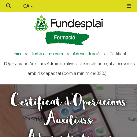
CA
ACTIVITATS D'ESTIU
ACTIVITATS D'ESTIU
Inici
»
Troba el teu curs
»
Administració
»
Certificat
MÓN ESCOLAR
MÓN ESCOLAR
d’Operacions Auxiliars Administratives i Generals adreçat a persones
amb discapacitat (com a mínim del 33%)
ALBERG CENTRE ESPLAI
ALBERG CENTRE ESPLAI
Certificat d’Operacions
FORMACIÓ
FORMACIÓ
Auxiliars
CASES DE COLÒNIES
CASES DE COLÒNIES