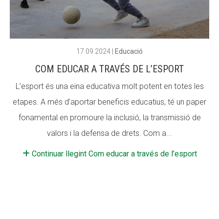
ACCIÓ SOCIAL I JOVES
ACCIÓ SOCIAL I JOVES
17.09.2024
|
Educació
COM EDUCAR A TRAVÉS DE L’ESPORT
ESPLAIS
ESPLAIS
L’esport és una eina educativa molt potent en totes les
etapes. A més d’aportar beneficis educatius, té un paper
SUPORT TERCER SECTOR
SUPORT TERCER SECTOR
fonamental en promoure la inclusió, la transmissió de
valors i la defensa de drets. Com a...
Continuar llegint Com educar a través de l’esport