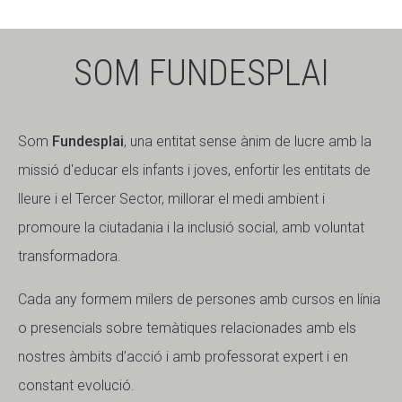
Fundesplai als mitjans
Fundesplai als mitjans
SOM FUNDESPLAI
Xarxes socials
Xarxes socials
COL·LABORA
COL·LABORA
Som
Fundesplai
, una entitat sense ànim de lucre amb la
Fes voluntariat
Fes voluntariat
missió d'educar els infants i joves, enfortir les entitats de
Fes un donatiu
Fes un donatiu
lleure i el Tercer Sector, millorar el medi ambient i
Treballa amb nosaltres
Treballa amb nosaltres
promoure la ciutadania i la inclusió social, amb voluntat
transformadora.
Cada any formem milers de persones amb cursos en línia
o presencials sobre temàtiques relacionades amb els
nostres àmbits d’acció i amb professorat expert i en
constant evolució.