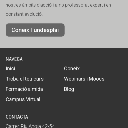
nostres àmbits d’acció i amb professorat expert i en
constant evolució.
Coneix Fundesplai
NAVEGA
Inici
Coneix
Troba el teu curs
Webinars i Moocs
Formació a mida
Blog
Campus Virtual
CONTACTA
Carrer Riu Anoia 42-54