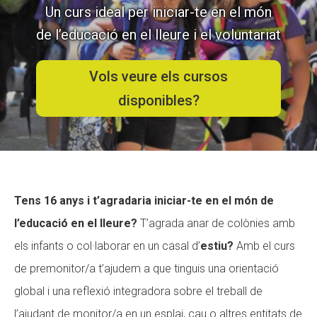
Un curs ideal per iniciar-te en el món
de l’educació en el lleure i el voluntariat
ACCIÓ SOCIAL I JOVES
ACCIÓ SOCIAL I JOVES
Vols veure els cursos
disponibles?
ESPLAIS
ESPLAIS
SUPORT TERCER SECTOR
SUPORT TERCER SECTOR
Tens 16 anys i t’agradaria iniciar-te en el món de
l’educació en el lleure?
T’agrada anar de colònies amb
els infants o col·laborar en un casal d’
estiu?
Amb el curs
de premonitor/a t’ajudem a que tinguis una orientació
global i una reflexió integradora sobre el treball de
l’ajudant de monitor/a en un esplai, cau o altres entitats de