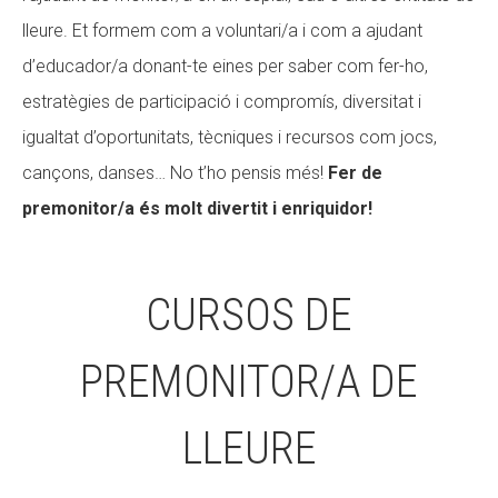
lleure. Et formem com a voluntari/a i com a ajudant
CONEIX FUNDESPLAI
CONEIX FUNDESPLAI
d’educador/a donant-te eines per saber com fer-ho,
La Fundació
La Fundació
estratègies de participació i compromís, diversitat i
L'equip
L'equip
igualtat d’oportunitats, tècniques i recursos com jocs,
cançons, danses… No t’ho pensis més!
Missió i valors
Missió i valors
Fer de
premonitor/a és molt divertit i enriquidor!
Els comptes clars
Els comptes clars
Memòria d'activitats
Memòria d'activitats
Proposta educativa
Proposta educativa
CURSOS DE
ACTUALITAT
ACTUALITAT
PREMONITOR/A DE
Notícies
Notícies
LLEURE
Butlletins
Butlletins
Diari de la Fundació
Diari de la Fundació