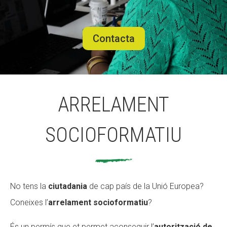
ACCIÓ SOCIAL I JOVES
ACCIÓ SOCIAL I JOVES
Contacta
ESPLAIS
ESPLAIS
ARRELAMENT
SUPORT TERCER SECTOR
SUPORT TERCER SECTOR
SOCIOFORMATIU
No tens la
ciutadania
de cap país de la Unió Europea?
Coneixes l’
arrelament socioformatiu
?
És un permís que et permet aconseguir l’
autorització de