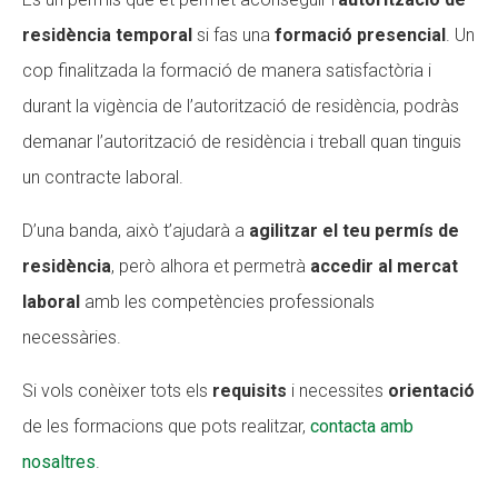
residència temporal
si fas una
formació presencial
. Un
CONEIX FUNDESPLAI
CONEIX FUNDESPLAI
cop finalitzada la formació de manera satisfactòria i
La Fundació
La Fundació
durant la vigència de l’autorització de residència, podràs
L'equip
L'equip
demanar l’autorització de residència i treball quan tinguis
Missió i valors
Missió i valors
un contracte laboral.
Els comptes clars
Els comptes clars
D’una banda, això t’ajudarà a
agilitzar el teu permís de
Memòria d'activitats
Memòria d'activitats
residència
, però alhora et permetrà
accedir al mercat
Proposta educativa
Proposta educativa
laboral
amb les competències professionals
necessàries.
ACTUALITAT
ACTUALITAT
Si vols conèixer tots els
requisits
i necessites
orientació
Notícies
Notícies
de les formacions que pots realitzar,
contacta amb
Butlletins
Butlletins
nosaltres
.
Diari de la Fundació
Diari de la Fundació