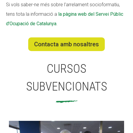
Si vols saber-ne més sobre l’arrelament socioformatiu,
Fundesplai als mitjans
Fundesplai als mitjans
tens tota la informació a
la pàgina web del Servei Públic
Xarxes socials
Xarxes socials
d’Ocupació de Catalunya
.
COL·LABORA
COL·LABORA
Contacta amb nosaltres
Fes voluntariat
Fes voluntariat
Fes un donatiu
Fes un donatiu
CURSOS
Treballa amb nosaltres
Treballa amb nosaltres
SUBVENCIONATS