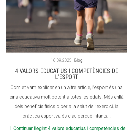
CONEIX FUNDESPLAI
CONEIX FUNDESPLAI
La Fundació
La Fundació
L'equip
L'equip
Missió i valors
Missió i valors
Els comptes clars
Els comptes clars
16.09.2025
|
Blog
Memòria d'activitats
Memòria d'activitats
4 VALORS EDUCATIUS I COMPETÈNCIES DE
L’ESPORT
Proposta educativa
Proposta educativa
Com et vam explicar en un altre article, l’esport és una
ACTUALITAT
ACTUALITAT
eina educativa molt potent a totes les edats. Més enllà
dels beneficis físics o per a la salut de l’exercici, la
Notícies
Notícies
pràctica esportiva és clau perquè infants...
Butlletins
Butlletins
Continuar llegint 4 valors educatius i competències de
Diari de la Fundació
Diari de la Fundació