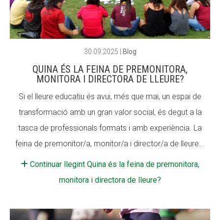
ACCIÓ SOCIAL I JOVES
ACCIÓ SOCIAL I JOVES
30.09.2025
|
Blog
QUINA ÉS LA FEINA DE PREMONITORA,
ESPLAIS
ESPLAIS
MONITORA I DIRECTORA DE LLEURE?
Si el lleure educatiu és avui, més que mai, un espai de
transformació amb un gran valor social, és degut a la
SUPORT TERCER SECTOR
SUPORT TERCER SECTOR
tasca de professionals formats i amb experiència. La
feina de premonitor/a, monitor/a i director/a de lleure...
Continuar llegint Quina és la feina de premonitora,
monitora i directora de lleure?