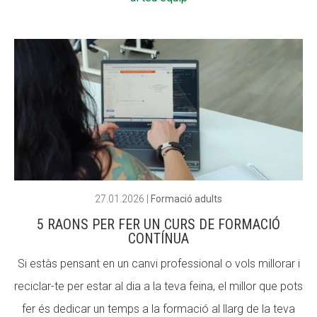
Fundesplai als mitjans
Fundesplai als mitjans
Xarxes socials
Xarxes socials
COL·LABORA
COL·LABORA
Fes voluntariat
Fes voluntariat
Fes un donatiu
Fes un donatiu
Treballa amb nosaltres
Treballa amb nosaltres
27.01.2026
|
Formació adults
5 RAONS PER FER UN CURS DE FORMACIÓ
CONTÍNUA
Si estàs pensant en un canvi professional o vols millorar i
reciclar-te per estar al dia a la teva feina, el millor que pots
fer és dedicar un temps a la formació al llarg de la teva