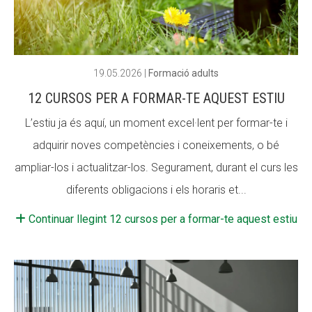
ACCIÓ SOCIAL I JOVES
ACCIÓ SOCIAL I JOVES
19.05.2026
|
Formació adults
12 CURSOS PER A FORMAR-TE AQUEST ESTIU
ESPLAIS
ESPLAIS
L’estiu ja és aquí, un moment excel·lent per formar-te i
adquirir noves competències i coneixements, o bé
SUPORT TERCER SECTOR
SUPORT TERCER SECTOR
ampliar-los i actualitzar-los. Segurament, durant el curs les
diferents obligacions i els horaris et...
Continuar llegint 12 cursos per a formar-te aquest estiu