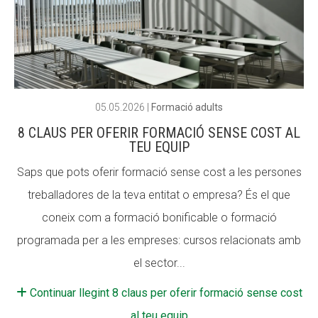
CONEIX FUNDESPLAI
CONEIX FUNDESPLAI
La Fundació
La Fundació
L'equip
L'equip
05.05.2026
|
Formació adults
Missió i valors
Missió i valors
8 CLAUS PER OFERIR FORMACIÓ SENSE COST AL
Els comptes clars
Els comptes clars
TEU EQUIP
Memòria d'activitats
Memòria d'activitats
Saps que pots oferir formació sense cost a les persones
Proposta educativa
Proposta educativa
treballadores de la teva entitat o empresa? És el que
coneix com a formació bonificable o formació
ACTUALITAT
ACTUALITAT
programada per a les empreses: cursos relacionats amb
Notícies
Notícies
el sector...
Butlletins
Butlletins
Continuar llegint 8 claus per oferir formació sense cost
Diari de la Fundació
Diari de la Fundació
al teu equip