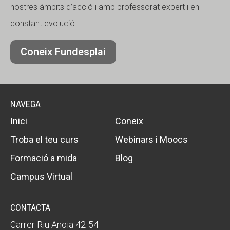
nostres àmbits d’acció i amb professorat expert i en
constant evolució.
Coneix Fundesplai
NAVEGA
Inici
Coneix
Troba el teu curs
Webinars i Moocs
Formació a mida
Blog
Campus Virtual
CONTACTA
Carrer Riu Anoia 42-54