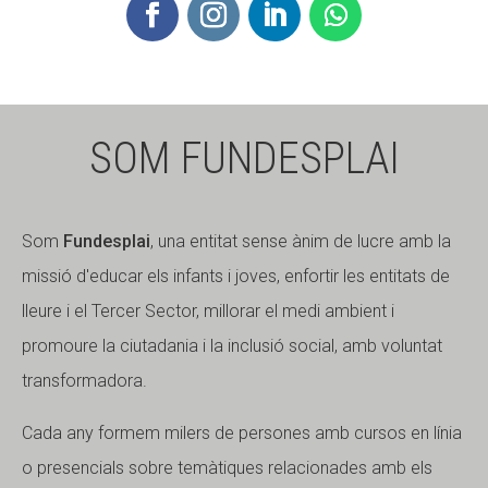
Fundesplai als mitjans
Fundesplai als mitjans
Xarxes socials
Xarxes socials
COL·LABORA
COL·LABORA
SOM FUNDESPLAI
Fes voluntariat
Fes voluntariat
Fes un donatiu
Fes un donatiu
Som
Fundesplai
, una entitat sense ànim de lucre amb la
Treballa amb nosaltres
Treballa amb nosaltres
missió d'educar els infants i joves, enfortir les entitats de
lleure i el Tercer Sector, millorar el medi ambient i
promoure la ciutadania i la inclusió social, amb voluntat
transformadora.
Cada any formem milers de persones amb cursos en línia
o presencials sobre temàtiques relacionades amb els