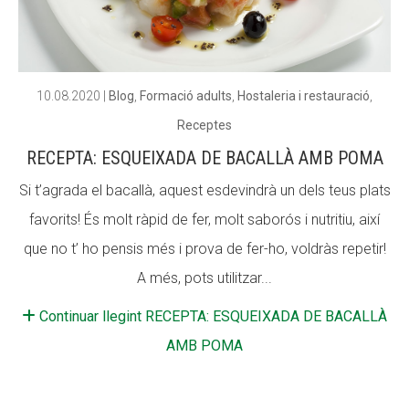
ACCIÓ SOCIAL I JOVES
ACCIÓ SOCIAL I JOVES
10.08.2020
|
Blog
,
Formació adults
,
Hostaleria i restauració
,
Receptes
ESPLAIS
ESPLAIS
RECEPTA: ESQUEIXADA DE BACALLÀ AMB POMA
Si t’agrada el bacallà, aquest esdevindrà un dels teus plats
SUPORT TERCER SECTOR
SUPORT TERCER SECTOR
favorits! És molt ràpid de fer, molt saborós i nutritiu, així
que no t’ ho pensis més i prova de fer-ho, voldràs repetir!
A més, pots utilitzar...
Continuar llegint RECEPTA: ESQUEIXADA DE BACALLÀ
AMB POMA