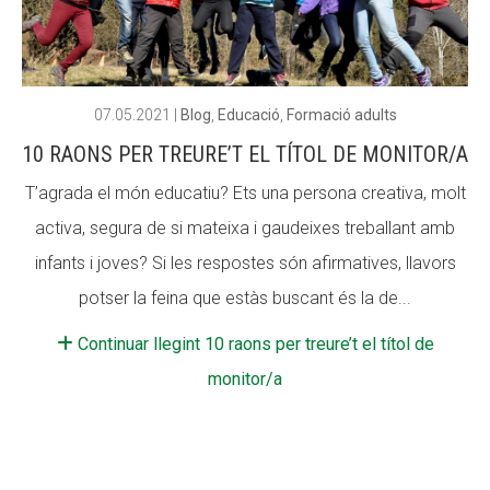
ACCIÓ SOCIAL I JOVES
ACCIÓ SOCIAL I JOVES
07.05.2021
|
Blog
,
Educació
,
Formació adults
10 RAONS PER TREURE’T EL TÍTOL DE MONITOR/A
ESPLAIS
ESPLAIS
T’agrada el món educatiu? Ets una persona creativa, molt
activa, segura de si mateixa i gaudeixes treballant amb
SUPORT TERCER SECTOR
SUPORT TERCER SECTOR
infants i joves? Si les respostes són afirmatives, llavors
potser la feina que estàs buscant és la de...
Continuar llegint 10 raons per treure’t el títol de
monitor/a