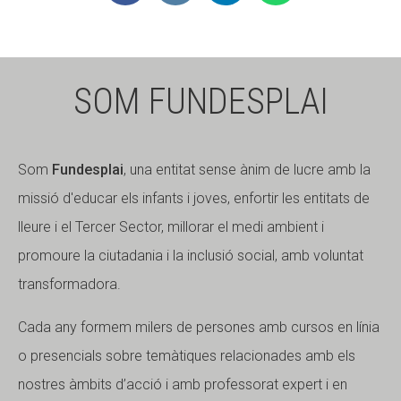
Fundesplai als mitjans
Fundesplai als mitjans
Xarxes socials
Xarxes socials
SOM FUNDESPLAI
COL·LABORA
COL·LABORA
Fes voluntariat
Fes voluntariat
Som
Fundesplai
, una entitat sense ànim de lucre amb la
Fes un donatiu
Fes un donatiu
missió d'educar els infants i joves, enfortir les entitats de
Treballa amb nosaltres
Treballa amb nosaltres
lleure i el Tercer Sector, millorar el medi ambient i
promoure la ciutadania i la inclusió social, amb voluntat
transformadora.
Cada any formem milers de persones amb cursos en línia
o presencials sobre temàtiques relacionades amb els
nostres àmbits d’acció i amb professorat expert i en