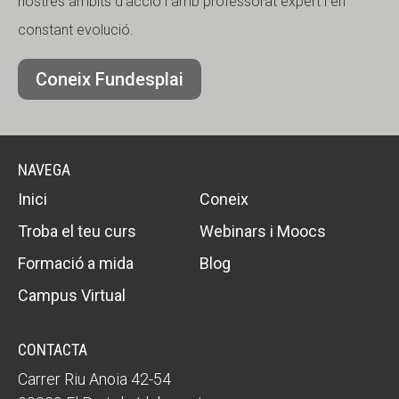
nostres àmbits d’acció i amb professorat expert i en
constant evolució.
Coneix Fundesplai
NAVEGA
Inici
Coneix
Troba el teu curs
Webinars i Moocs
Formació a mida
Blog
Campus Virtual
CONTACTA
Carrer Riu Anoia 42-54