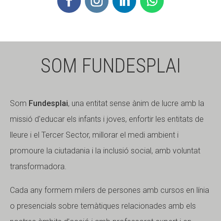
Fundesplai als mitjans
Fundesplai als mitjans
Xarxes socials
Xarxes socials
SOM FUNDESPLAI
COL·LABORA
COL·LABORA
Fes voluntariat
Fes voluntariat
Fes un donatiu
Fes un donatiu
Som
Fundesplai
, una entitat sense ànim de lucre amb la
missió d'educar els infants i joves, enfortir les entitats de
Treballa amb nosaltres
Treballa amb nosaltres
lleure i el Tercer Sector, millorar el medi ambient i
promoure la ciutadania i la inclusió social, amb voluntat
transformadora.
Cada any formem milers de persones amb cursos en línia
o presencials sobre temàtiques relacionades amb els