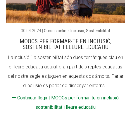
ACCIÓ SOCIAL I JOVES
ACCIÓ SOCIAL I JOVES
30.04.2024
|
Cursos online
,
Inclusió
,
Sostenibilitat
MOOCS PER FORMAR-TE EN INCLUSIÓ,
ESPLAIS
ESPLAIS
SOSTENIBILITAT I LLEURE EDUCATIU
La inclusió i la sostenibilitat són dues temàtiques clau en
el lleure educatiu actual: gran part dels reptes educatius
SUPORT TERCER SECTOR
SUPORT TERCER SECTOR
del nostre segle es juguen en aquests dos àmbits. Parlar
d’inclusió és parlar de dissenyar entorns...
Continuar llegint MOOCs per formar-te en inclusió,
sostenibilitat i lleure educatiu