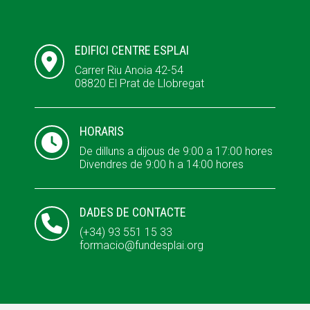
ACCIÓ SOCIAL I JOVES
ACCIÓ SOCIAL I JOVES
EDIFICI CENTRE ESPLAI

Carrer Riu Anoia 42-54
08820 El Prat de Llobregat
ESPLAIS
ESPLAIS
HORARIS

De dilluns a dijous de 9:00 a 17:00 hores
SUPORT TERCER SECTOR
SUPORT TERCER SECTOR
Divendres de 9:00 h a 14:00 hores
DADES DE CONTACTE

(+34) 93 551 15 33
formacio@fundesplai.org