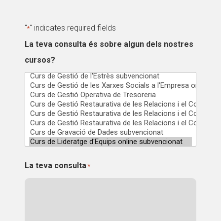
CONEIX FUNDESPLAI
CONEIX FUNDESPLAI
"
" indicates required fields
*
La Fundació
La Fundació
La teva consulta és sobre algun dels nostres
L'equip
L'equip
cursos?
Missió i valors
Missió i valors
Els comptes clars
Els comptes clars
Memòria d'activitats
Memòria d'activitats
Proposta educativa
Proposta educativa
ACTUALITAT
ACTUALITAT
La teva consulta
*
Notícies
Notícies
Butlletins
Butlletins
Diari de la Fundació
Diari de la Fundació