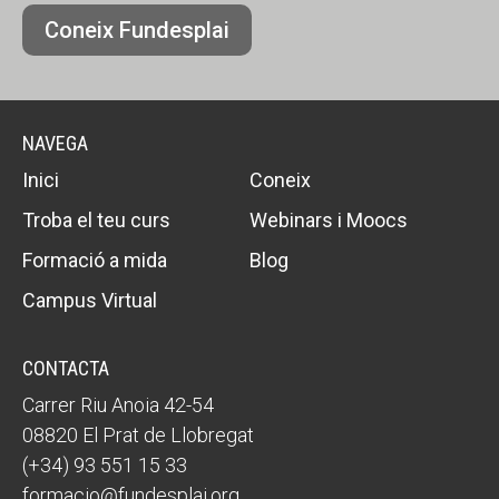
Coneix Fundesplai
NAVEGA
Inici
Coneix
Troba el teu curs
Webinars i Moocs
Formació a mida
Blog
Campus Virtual
CONTACTA
Carrer Riu Anoia 42-54
08820 El Prat de Llobregat
(+34) 93 551 15 33
formacio@fundesplai.org