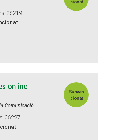
cionat
rs: 26219
ncionat
es online
Subven
cionat
i la Comunicació
s: 26227
cionat