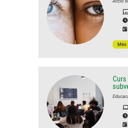
Acció s
Més 
Curs
subv
Educac