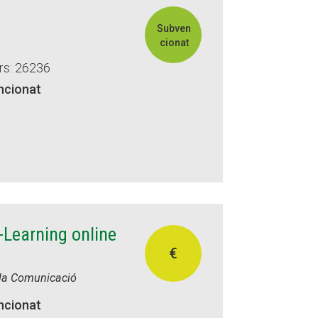
Subven
cionat
rs: 26236
ncionat
-Learning online
€
i la Comunicació
ncionat