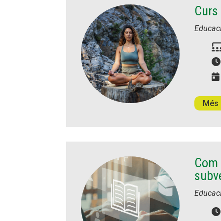
Curs
Educac
Més 
Com D
subv
Educac