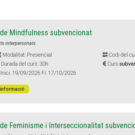
Butlletins
Butlletins
ors
ors
Diari de la Fundació
Diari de la Fundació
clars
clars
Fundesplai als mitjans
Fundesplai als mitjans
tivitats
tivitats
Xarxes socials
Xarxes socials
 de Mindfulness subvencionat
ucativa
ucativa
ats interpersonals
Modalitat: Presencial
Codi del cu
Durada del curs: 30h
Curs
subve
Inici: 19/09/2026 Fi: 17/10/2026
informació
de Feminisme i Interseccionalitat subvenci