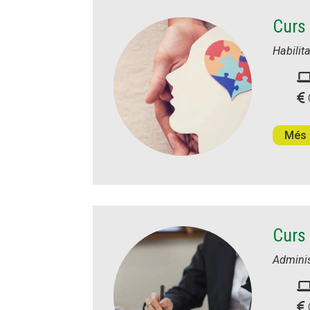
Curs 
Habilit
Més 
Curs 
Adminis