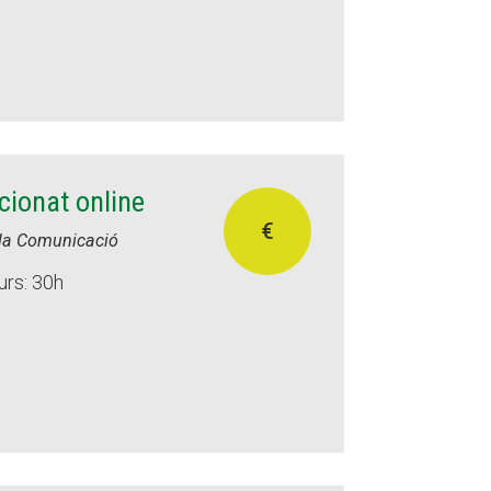
cionat online
€
i la Comunicació
urs: 30h