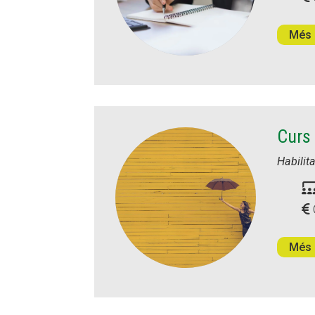
Més 
Curs 
Habilit
Més 