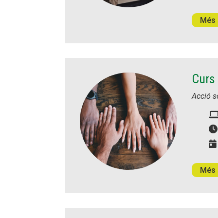
Més 
Curs 
Acció s
Més 