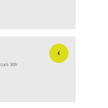
€
curs: 30h