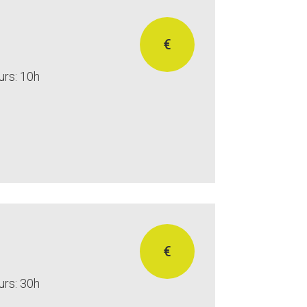
€
urs: 10h
€
urs: 30h