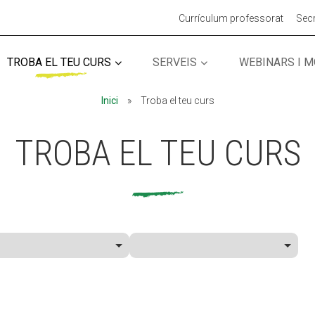
Currículum professorat
Secr
TROBA EL TEU CURS
SERVEIS
WEBINARS I 
MÓN ESCOLAR
MÓN ESCOLAR
ALBERG CENTRE
ALBERG CENTRE
Inici
»
Troba el teu curs
CCIÓ SOCIAL I JOVES
CCIÓ SOCIAL I JOVES
ESPLAIS
ESPLAIS
TROBA EL TEU CURS
ACTUALITAT
ACTUALITAT
COL·
COL·
Notícies
Notícies