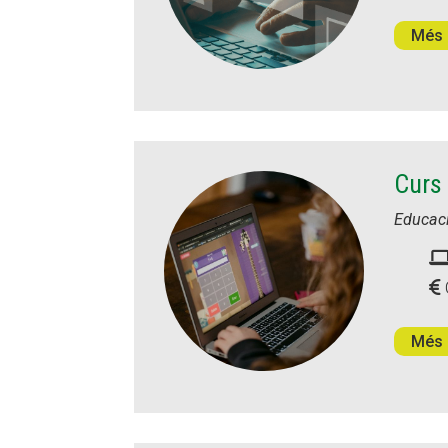
Més 
Curs 
Educac
Més 