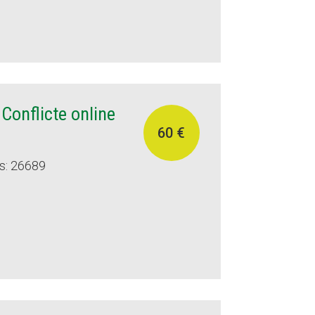
 Conflicte online
60 €
s: 26689