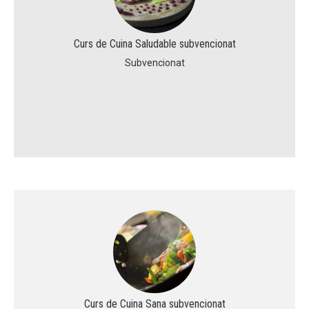
Curs de Cuina Saludable subvencionat
ACCIÓ SOCIAL I JOVES
ACCIÓ SOCIAL I JOVES
Subvencionat
ESPLAIS
ESPLAIS
SUPORT TERCER SECTOR
SUPORT TERCER SECTOR
Curs de Cuina Sana subvencionat