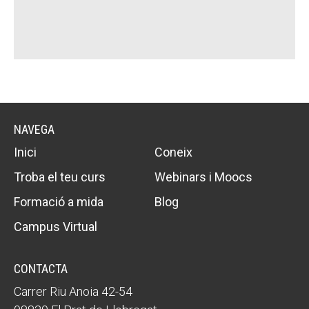
Fundesplai als mitjans
Fundesplai als mitjans
Xarxes socials
Xarxes socials
COL·LABORA
COL·LABORA
Fes voluntariat
Fes voluntariat
NAVEGA
Fes un donatiu
Fes un donatiu
Inici
Coneix
Treballa amb nosaltres
Treballa amb nosaltres
Troba el teu curs
Webinars i Moocs
Formació a mida
Blog
Campus Virtual
CONTACTA
Carrer Riu Anoia 42-54