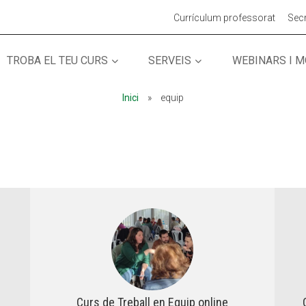
Currículum professorat
Secr
TROBA EL TEU CURS
SERVEIS
WEBINARS I 
MÓN ESCOLAR
MÓN ESCOLAR
ALBERG CENTRE
ALBERG CENTRE
Inici
»
equip
CCIÓ SOCIAL I JOVES
CCIÓ SOCIAL I JOVES
ESPLAIS
ESPLAIS
ACTUALITAT
ACTUALITAT
COL·
COL·
Notícies
Notícies
Curs de Treball en Equip online