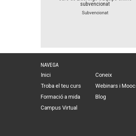
L'equip
L'equip
subvencionat
Missió i val
Missió i val
Subvencionat
Els comptes 
Els comptes 
Memòria d'ac
Memòria d'ac
Proposta ed
Proposta ed
NAVEGA
Inici
Coneix
Troba el teu curs
Webinars i Mooc
Formació a mida
Blog
Campus Virtual