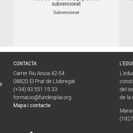
Butlletins
Butlletins
subvencionat
ors
ors
Diari de la Fundació
Diari de la Fundació
Subvencionat
clars
clars
Fundesplai als mitjans
Fundesplai als mitjans
tivitats
tivitats
Xarxes socials
Xarxes socials
ucativa
ucativa
CONTACTA
L’EDU
Carrer Riu Anoia 42-54
L'educ
08820 El Prat de Llobregat
const
s
(+34) 93 551 15 33
del s
formacio@fundesplai.org
de la 
Mapa i contacte
Maria
(1927