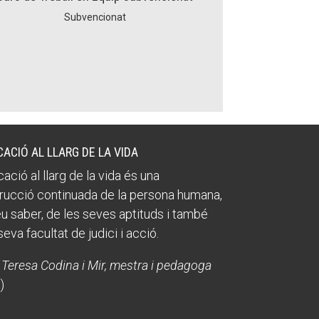
Fes un donatiu
Fes un donatiu
Subvencionat
Treballa amb nosaltres
Treballa amb nosaltres
CACIÓ AL LLARG DE LA VIDA
ació al llarg de la vida és una
rucció continuada de la persona humana,
eu saber, de les seves aptituds i també
seva facultat de judici i acció.
 Teresa Codina i Mir, mestra i pedagoga
)