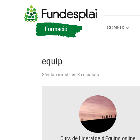
CONEIX
ACTIVITATS D'ESTIU
ACTIVITATS D'ESTIU
equip
CASES DE COLÒNIES
CASES DE COLÒNIES
A
A
S'estan mostrant 3 resultats
CONEIX FUNDESPLAI
CONEIX FUNDESPLAI
La Fundació
La Fundació
Curs de Lideratge d’Equips online