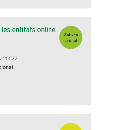
 les entitats online
Subven
cionat
s: 26622
cionat