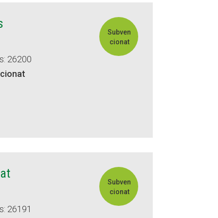
s
Subven
cionat
s: 26200
cionat
nat
Subven
cionat
s: 26191