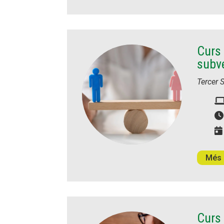
Curs 
subv
Tercer 
Més 
Curs 