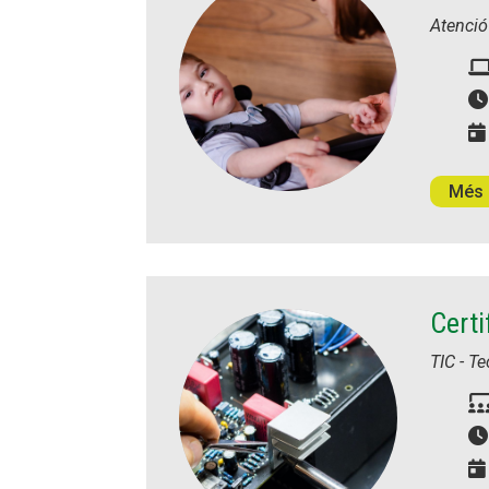
Atenció 
Més 
Certi
TIC - T