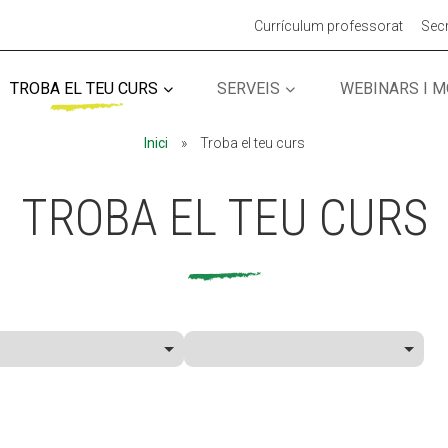
Currículum professorat
Secr
TROBA EL TEU CURS
SERVEIS
WEBINARS I 
MÓN ESCOLAR
MÓN ESCOLAR
ALBERG CENTRE
ALBERG CENTRE
Inici
»
Troba el teu curs
CCIÓ SOCIAL I JOVES
CCIÓ SOCIAL I JOVES
ESPLAIS
ESPLAIS
TROBA EL TEU CURS
ACTUALITAT
ACTUALITAT
COL·
COL·
Notícies
Notícies