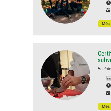
Més 
Certi
subv
Hostale
Més 