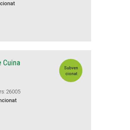
cionat
e Cuina
Subven
cionat
rs: 26005
ncionat