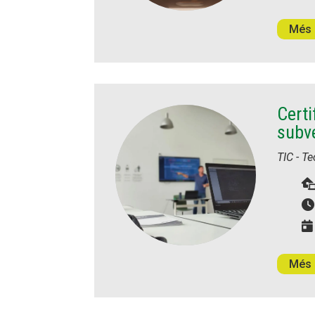
Més 
Certi
subv
TIC - T
Més 