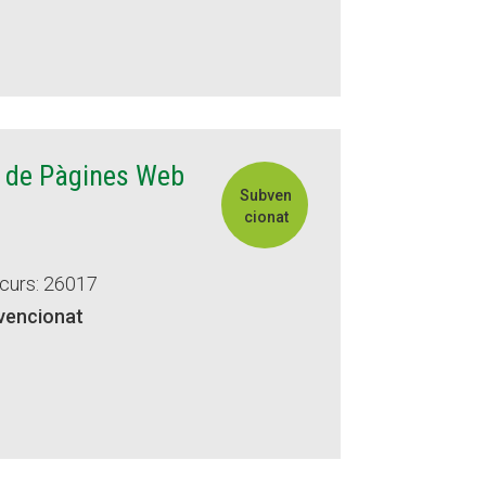
ió de Pàgines Web
Subven
cionat
 curs: 26017
vencionat