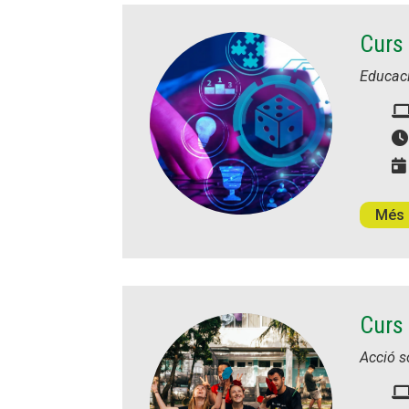
Curs 
Educac
Més 
Curs 
Acció s