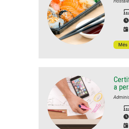
Hostale
Més 
Certi
a per
Adminis