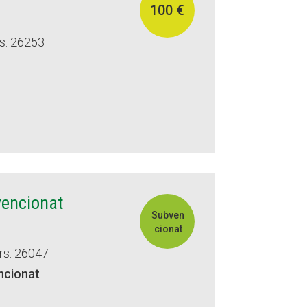
100 €
s: 26253
vencionat
Subven
cionat
rs: 26047
ncionat