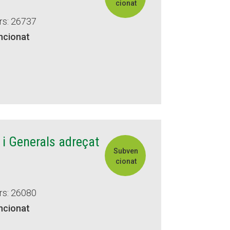
cionat
rs: 26737
ncionat
 i Generals adreçat
Subven
cionat
rs: 26080
ncionat