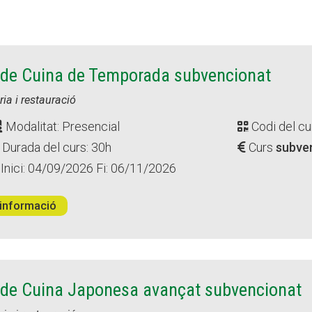
Butlletins
Butlletins
ors
ors
Diari de la Fundació
Diari de la Fundació
clars
clars
Fundesplai als mitjans
Fundesplai als mitjans
tivitats
tivitats
Xarxes socials
Xarxes socials
 de Cuina de Temporada subvencionat
ucativa
ucativa
ria i restauració
Modalitat: Presencial
Codi del cu
Durada del curs: 30h
Curs
subve
Inici: 04/09/2026 Fi: 06/11/2026
informació
 de Cuina Japonesa avançat subvencionat