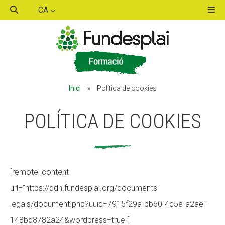
CA
ACTIVITATS D'ESTIU
ACTIVITATS D'ESTIU
Inici
»
Política de cookies
MÓN ESCOLAR
MÓN ESCOLAR
POLÍTICA DE COOKIES
ALBERG CENTRE ESPLAI
ALBERG CENTRE ESPLAI
[remote_content
FORMACIÓ
FORMACIÓ
url="https://cdn.fundesplai.org/documents-
legals/document.php?uuid=7915f29a-bb60-4c5e-a2ae-
CASES DE COLÒNIES
CASES DE COLÒNIES
148bd8782a24&wordpress=true"]