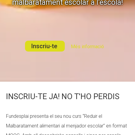
malbaratament escolar a l’escola!
Fundesplai als mitjans
Fundesplai als mitjans
Xarxes socials
Xarxes socials
COL·LABORA
COL·LABORA
Inscriu-te
Més informació
Fes voluntariat
Fes voluntariat
Fes un donatiu
Fes un donatiu
Treballa amb nosaltres
Treballa amb nosaltres
INSCRIU-TE JA! NO T'HO PERDIS
Fundesplai presenta el seu nou curs “Reduir el
Malbaratament alimentari al menjador escolar” en format