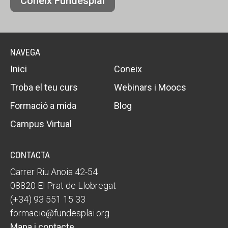
Coneix Fundesplai
NAVEGA
Inici
Coneix
Troba el teu curs
Webinars i Moocs
Formació a mida
Blog
Campus Virtual
CONTACTA
Carrer Riu Anoia 42-54
08820 El Prat de Llobregat
(+34) 93 551 15 33
formacio@fundesplai.org
Mapa i contacte