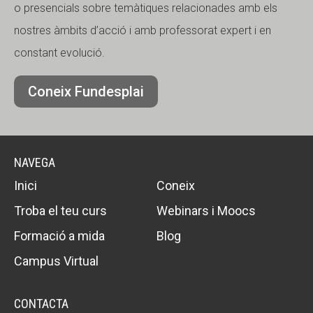
o presencials sobre temàtiques relacionades amb els
nostres àmbits d’acció i amb professorat expert i en
constant evolució.
Coneix Fundesplai
NAVEGA
Inici
Coneix
Troba el teu curs
Webinars i Moocs
Formació a mida
Blog
Campus Virtual
CONTACTA