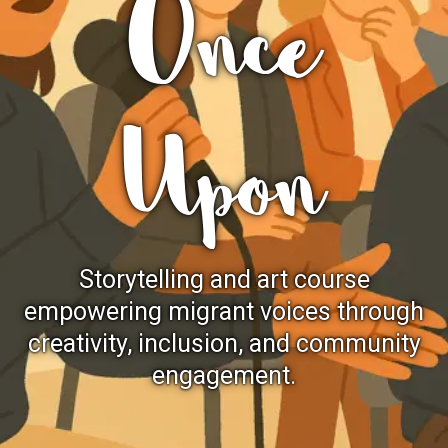
Once
ACCIÓ SOCIAL I JOVES
ACCIÓ SOCIAL I JOVES
Upon
ESPLAIS
ESPLAIS
SUPORT TERCER SECTOR
SUPORT TERCER SECTOR
Storytelling and art course
empowering migrant voices through
creativity, inclusion, and community
engagement.