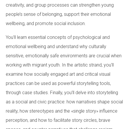
creativity, and group processes can strengthen young
Fundesplai als mitjans
Fundesplai als mitjans
people’s sense of belonging, support their emotional
Xarxes socials
Xarxes socials
wellbeing, and promote social inclusion.
COL·LABORA
COL·LABORA
You’ll learn essential concepts of psychological and
emotional wellbeing and understand why culturally
Fes voluntariat
Fes voluntariat
sensitive, emotionally safe environments are crucial when
Fes un donatiu
Fes un donatiu
working with migrant youth. In the artistic strand, you’ll
Treballa amb nosaltres
Treballa amb nosaltres
examine how socially engaged art and critical visual
practices can be used as powerful storytelling tools,
through case studies. Finally, you’ll delve into storytelling
as a social and civic practice: how narratives shape social
reality, how stereotypes and the «single story» influence
perception, and how to facilitate story circles, brave