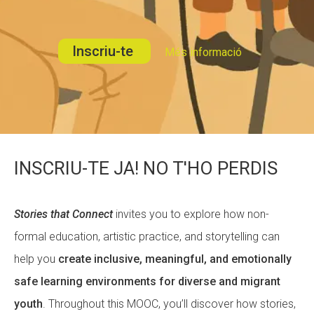
CONEIX FUNDESPLAI
CONEIX FUNDESPLAI
Inscriu-te
Més informació
La Fundació
La Fundació
L'equip
L'equip
Missió i valors
Missió i valors
Els comptes clars
Els comptes clars
Memòria d'activitats
Memòria d'activitats
INSCRIU-TE JA! NO T'HO PERDIS
Proposta educativa
Proposta educativa
Stories that Connect
invites you to explore how non-
ACTUALITAT
ACTUALITAT
formal education, artistic practice, and storytelling can
Notícies
Notícies
help you
create inclusive, meaningful, and emotionally
safe learning environments for diverse and migrant
Butlletins
Butlletins
youth
. Throughout this MOOC, you’ll discover how stories,
Diari de la Fundació
Diari de la Fundació