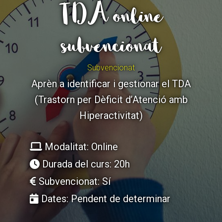
TDA online
subvencionat
ACCIÓ SOCIAL I JOVES
ACCIÓ SOCIAL I JOVES
Subvencionat
ESPLAIS
ESPLAIS
Aprèn a identificar i gestionar el TDA
(Trastorn per Dèficit d’Atenció amb
Hiperactivitat)
SUPORT TERCER SECTOR
SUPORT TERCER SECTOR
Modalitat: Online
Durada del curs: 20h
Subvencionat: Sí
Dates: Pendent de determinar