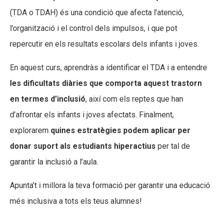
(TDA o TDAH) és una condició que afecta l’atenció,
Fundesplai als mitjans
Fundesplai als mitjans
l’organització i el control dels impulsos, i que pot
Xarxes socials
Xarxes socials
repercutir en els resultats escolars dels infants i joves.
COL·LABORA
COL·LABORA
En aquest curs, aprendràs a identificar el TDA i a entendre
les dificultats diàries que comporta aquest trastorn
Fes voluntariat
Fes voluntariat
en termes d’inclusió
, així com els reptes que han
Fes un donatiu
Fes un donatiu
d’afrontar els infants i joves afectats. Finalment,
Treballa amb nosaltres
Treballa amb nosaltres
explorarem
quines estratègies podem aplicar per
donar suport als estudiants hiperactius
per tal de
garantir la inclusió a l’aula.
Apunta’t i millora
la teva formació per garantir una educació
més inclusiva a tots els teus alumnes!