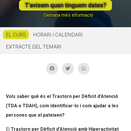
T'avisem quan tinguem dates?
CONEIX FUNDESPLAI
CONEIX FUNDESPLAI
Demana més informació
La Fundació
La Fundació
EL CURS
L'equip
L'equip
HORARI I CALENDARI
Missió i valors
Missió i valors
EXTRACTE DEL TEMARI
Els comptes clars
Els comptes clars
Memòria d'activitats
Memòria d'activitats
Proposta educativa
Proposta educativa
ACTUALITAT
ACTUALITAT
Vols saber què és el Trastorn per Dèficit d’Atenció
(TDA o TDAH), com identificar-lo i com ajudar a les
Notícies
Notícies
persones que el pateixen?
Butlletins
Butlletins
El
Trastorn per Dèficit d’Atenció amb Hiperactivitat
Diari de la Fundació
Diari de la Fundació