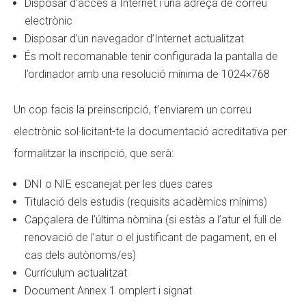
Disposar d’accés a Internet i una adreça de correu
electrònic
Disposar d’un navegador d’Internet actualitzat
És molt recomanable tenir configurada la pantalla de
l’ordinador amb una resolució mínima de 1024×768
Un cop facis la preinscripció, t’enviarem un correu
electrònic sol·licitant-te la documentació acreditativa per
formalitzar la inscripció, que serà:
DNI o NIE escanejat per les dues cares
Titulació dels estudis (requisits acadèmics mínims)
Capçalera de l’última nòmina (si estàs a l’atur el full de
renovació de l’atur o el justificant de pagament, en el
cas dels autònoms/es)
Currículum actualitzat
Document Annex 1 omplert i signat