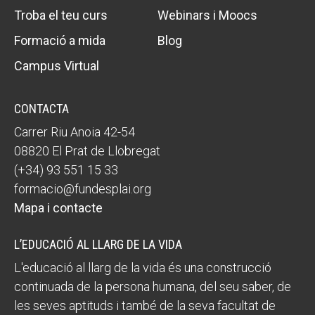
Troba el teu curs
Webinars i Moocs
Formació a mida
Blog
ACCIÓ SOCIAL I JOVES
ACCIÓ SOCIAL I JOVES
Campus Virtual
ESPLAIS
ESPLAIS
CONTACTA
Carrer Riu Anoia 42-54
08820 El Prat de Llobregat
SUPORT TERCER SECTOR
SUPORT TERCER SECTOR
(+34) 93 551 15 33
formacio@fundesplai.org
Mapa i contacte
L’EDUCACIÓ AL LLARG DE LA VIDA
L'educació al llarg de la vida és una construcció
continuada de la persona humana, del seu saber, de
les seves aptituds i també de la seva facultat de