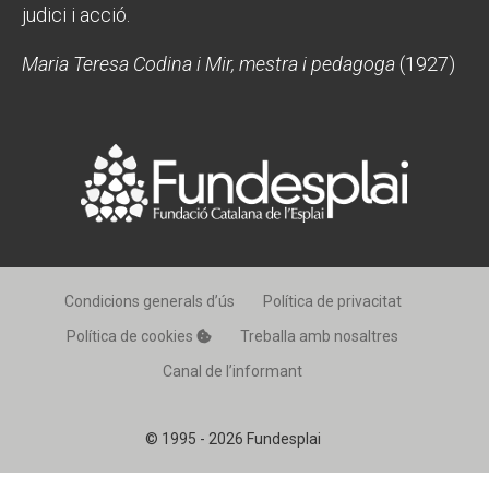
judici i acció.
CONEIX FUNDESPLAI
CONEIX FUNDESPLAI
Maria Teresa Codina i Mir, mestra i pedagoga
(1927)
La Fundació
La Fundació
L'equip
L'equip
Missió i valors
Missió i valors
Els comptes clars
Els comptes clars
Memòria d'activitats
Memòria d'activitats
Proposta educativa
Proposta educativa
Condicions generals d’ús
Política de privacitat
Política de cookies
Treballa amb nosaltres
ACTUALITAT
ACTUALITAT
Canal de l’informant
Notícies
Notícies
© 1995 - 2026 Fundesplai
Butlletins
Butlletins
Diari de la Fundació
Diari de la Fundació