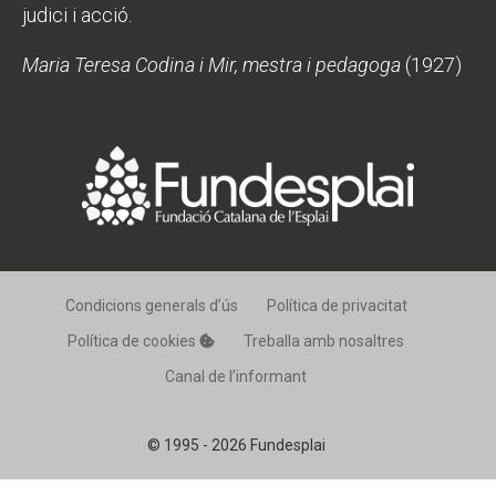
judici i acció.
CONEIX FUNDESPLAI
CONEIX FUNDESPLAI
Maria Teresa Codina i Mir, mestra i pedagoga
(1927)
La Fundació
La Fundació
L'equip
L'equip
Missió i valors
Missió i valors
Els comptes clars
Els comptes clars
Memòria d'activitats
Memòria d'activitats
Proposta educativa
Proposta educativa
Condicions generals d’ús
Política de privacitat
Política de cookies
Treballa amb nosaltres
ACTUALITAT
ACTUALITAT
Canal de l’informant
Notícies
Notícies
© 1995 - 2026 Fundesplai
Butlletins
Butlletins
Diari de la Fundació
Diari de la Fundació