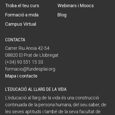
Troba el teu curs
Webinars i Moocs
Formació a mida
Blog
ACCIÓ SOCIAL I JOVES
ACCIÓ SOCIAL I JOVES
Campus Virtual
ESPLAIS
ESPLAIS
CONTACTA
Carrer Riu Anoia 42-54
08820 El Prat de Llobregat
SUPORT TERCER SECTOR
SUPORT TERCER SECTOR
(+34) 93 551 15 33
formacio@fundesplai.org
Mapa i contacte
L’EDUCACIÓ AL LLARG DE LA VIDA
L'educació al llarg de la vida és una construcció
continuada de la persona humana, del seu saber, de
les seves aptituds i també de la seva facultat de