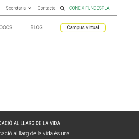
t
Secretaria
Contacta
CONEIX FUNDESPLAI
MOOCS
BLOG
Campus virtual
 ESPLAI
 ESPLAI
FORMACIÓ
FORMACIÓ
SUPORT TERCER SECTOR
SUPORT TERCER SECTOR
CACIÓ AL LLARG DE LA VIDA
ació al llarg de la vida és una
LABORA
LABORA
Fes voluntariat
Fes voluntariat