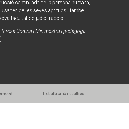
rucció continuada de la persona humana,
Fes un donatiu
Fes un donatiu
Treballa amb nosaltres
Treballa amb nosaltres
eu saber, de les seves aptituds i també
seva facultat de judici i acció.
 Teresa Codina i Mir, mestra i pedagoga
)
Treballa amb nosaltres
formant