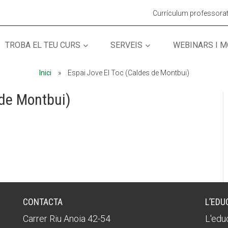
Currículum professora
TROBA EL TEU CURS
SERVEIS
WEBINARS I 
MÓN ESCOLAR
MÓN ESCOLAR
ALBERG CENTRE
ALBERG CENTRE
Inici
»
Espai Jove El Toc (Caldes de Montbui)
 de Montbui)
CCIÓ SOCIAL I JOVES
CCIÓ SOCIAL I JOVES
ESPLAIS
ESPLAIS
CONTACTA
L’EDU
Carrer Riu Anoia 42-54
L'educ
ACTUALITAT
ACTUALITAT
COL·
COL·
Notícies
Notícies