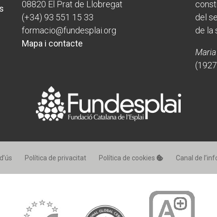
08820 El Prat de Llobregat
Butlletins
Butlletins
const
s
ors
ors
Diari de la Fundació
Diari de la Fundació
(+34) 93 551 15 33
del s
clars
clars
Fundesplai als mitjans
Fundesplai als mitjans
formacio@fundesplai.org
de la 
tivitats
tivitats
Xarxes socials
Xarxes socials
Mapa i contacte
ucativa
ucativa
Maria
(1927
d’ús
Política de privacitat
Política de cookies
Canal de l’in