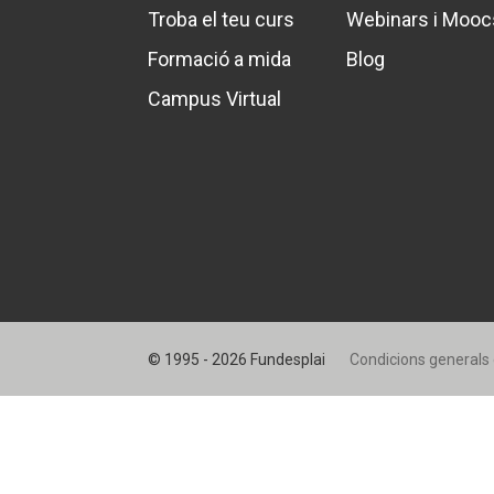
L'equip
L'equip
Troba el teu curs
Webinars i Mooc
Missió i val
Missió i val
Formació a mida
Blog
Els comptes 
Els comptes 
Memòria d'ac
Memòria d'ac
Campus Virtual
Proposta ed
Proposta ed
© 1995 - 2026 Fundesplai
Condicions generals 