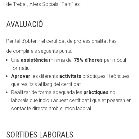
de
T
reball
, Afers Socials i
Famílies.
AVALUACIÓ
Per tal d’obtenir el certificat de professionalitat
has
de
complir el
s
següents punts:
Una
assistència
mínima del
75% d’hores
per mòdul
formatiu.
Aprovar
les diferents
activitats
pràctiques i teòriques
que realitzis al llarg del certificat.
Realitzar de forma adequada l
e
s
pràctiques
no
laborals que inclou aquest certificat i que et posaran en
contacte directe amb el món laboral.
SORTIDES LABORALS