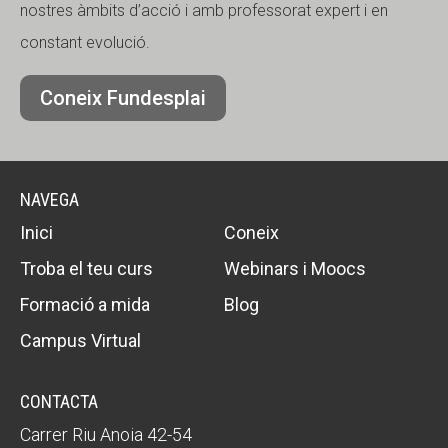
nostres àmbits d’acció i amb professorat expert i en
constant evolució.
Coneix Fundesplai
NAVEGA
Inici
Coneix
Troba el teu curs
Webinars i Moocs
Formació a mida
Blog
Campus Virtual
CONTACTA
Carrer Riu Anoia 42-54