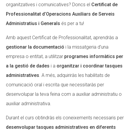
organitzatives i comunicatives? Doncs el
Certificat de
Fundesplai als mitjans
Fundesplai als mitjans
Professionalitat d’Operacions Auxiliars de Serveis
Xarxes socials
Xarxes socials
Administratius i Generals
és per a tu!
COL·LABORA
COL·LABORA
Amb aquest Certificat de Professionalitat, aprendràs a
gestionar la documentació
i la missatgeria d’una
Fes voluntariat
Fes voluntariat
empresa o entitat, a utilitzar
programes informàtics per
Fes un donatiu
Fes un donatiu
a la gestió de dades
i a
organitzar i coordinar tasques
Treballa amb nosaltres
Treballa amb nosaltres
administratives
. A més, adquiriràs les habilitats de
comunicació oral i escrita que necessitaràs per
desenvolupar la teva feina com a auxiliar administratiu o
auxiliar administrativa.
Durant el curs obtindràs els coneixements necessaris per
desenvolupar tasques administratives en diferents