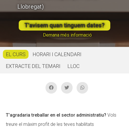
Llobregat)
CONEIX FUNDESPLAI
CONEIX FUNDESPLAI
La Fundació
La Fundació
T'avisem quan tinguem dates?
L'equip
L'equip
Demana més informació
Missió i valors
Missió i valors
EL CURS
HORARI I CALENDARI
Els comptes clars
Els comptes clars
EXTRACTE DEL TEMARI
LLOC
Memòria d'activitats
Memòria d'activitats
Proposta educativa
Proposta educativa
ACTUALITAT
ACTUALITAT
Notícies
Notícies
T’agradaria treballar en el sector administratiu?
Vols
Butlletins
Butlletins
treure el màxim profit de les teves habilitats
Diari de la Fundació
Diari de la Fundació