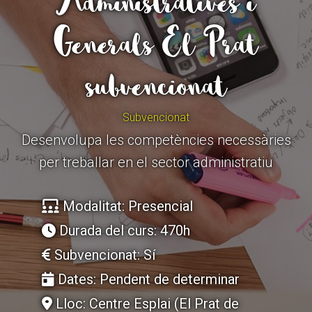
Administratives i
Generals El Prat
ACCIÓ SOCIAL I JOVES
ACCIÓ SOCIAL I JOVES
subvencionat
ESPLAIS
ESPLAIS
Subvencionat
Desenvolupa les competències necessàries
per treballar en el sector administratiu
SUPORT TERCER SECTOR
SUPORT TERCER SECTOR
Modalitat: Presencial
Durada del curs: 470h
Subvencionat: Sí
Dates: Pendent de determinar
Lloc: Centre Esplai (El Prat de