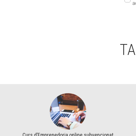
a
TA
Curs d’Emprenedoria online subvencionat