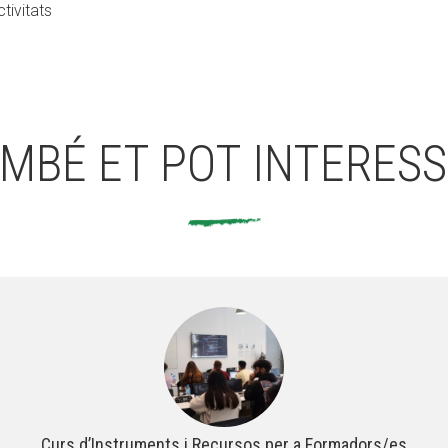
ctivitats
MBÉ ET POT INTERES
Curs d’Instruments i Recursos per a Formadors/es