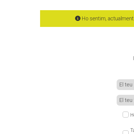
Ho sentim, actualment 
H
T