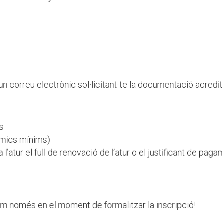
un correu electrònic sol·licitant-te la documentació acredit
s
dèmics mínims)
 l’atur el full de renovació de l’atur o el justificant de pa
 només en el moment de formalitzar la inscripció!