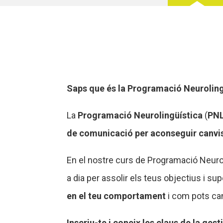
Saps que és la Programació Neurolingü
La
Programació Neurolingüística
(
PN
de comunicació per aconseguir canvis
En el nostre curs de Programació Neurol
a dia per assolir els teus objectius i s
en el teu comportament
i com pots can
Inscriu-te i coneix les cla
us de la gest