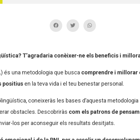
ística? T’agradaria conèixer-ne els beneficis i millor
L
) és una metodologia que busca
comprendre i millorar 
 positius
en la teva vida i el teu benestar personal.
ingüística, coneixeràs les bases d’aquesta metodologia i 
uperar obstacles. Descobriràs
com els patrons de pensamen
viar-los per aconseguir els resultats desitjats.
ió emocional i de la PNL per a assolir un desenvolupa