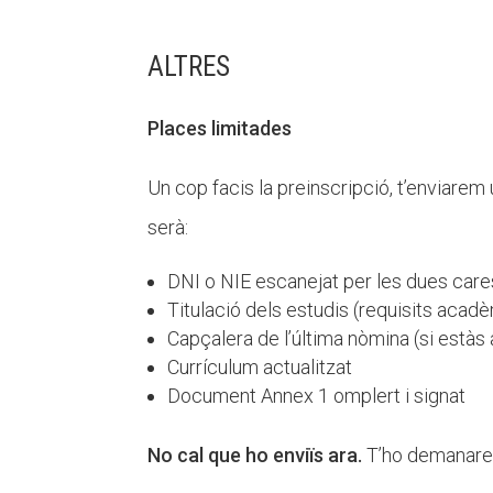
ALTRES
Places limitades
Un cop facis la preinscripció, t’enviarem 
serà:
DNI o NIE escanejat per les dues care
Titulació dels estudis (requisits aca
Capçalera de l’última nòmina (si estàs a
Currículum actualitzat
Document Annex 1 omplert i signat
No cal que ho enviïs ara.
T’ho demanarem