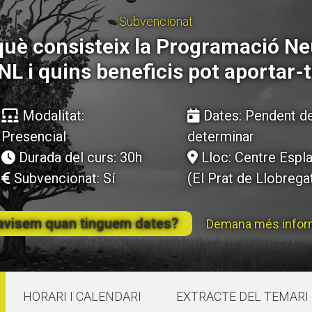
Butlletins
Butlletins
Subvencionat
ors
ors
Diari de la Fundació
Diari de la Fundació
clars
clars
Fundesplai als mitjans
Fundesplai als mitjans
uè consisteix la Programació Ne
tivitats
tivitats
Xarxes socials
Xarxes socials
NL i quins beneficis pot aportar-t
ucativa
ucativa
Modalitat:
Dates: Pendent de
Presencial
determinar
Durada del curs: 30h
Lloc: Centre Esplai
Subvencionat: Sí
(El Prat de Llobrega
avisem quan tinguem dates?
Demana més infor
HORARI I CALENDARI
EXTRACTE DEL TEMARI