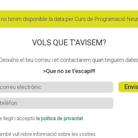
no tenim disponible la data per Curs de Programació Neur
VOLS QUE T'AVISEM?
Deixa'ns el teu correu i et contactarem quan tinguem date
>Que no se t'escapi!!!
Envi
e llegit i accepto
la política de privacitat
ambé vull rebre informació sobre les vostres