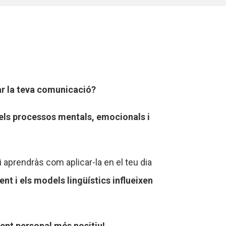
ar la teva comunicació?
els processos mentals, emocionals i
aprendràs com aplicar-la en el teu dia
t i els models lingüístics influeixen
ment personal més positiu!