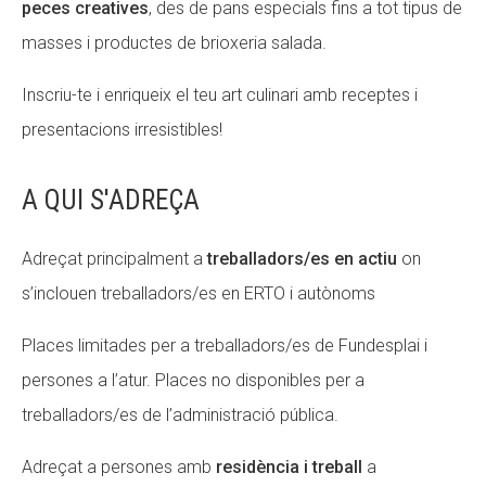
peces creatives
, des de pans especials fins a tot tipus de
Fundesplai als mitjans
Fundesplai als mitjans
masses i productes de brioxeria salada.
Xarxes socials
Xarxes socials
Inscriu-te i enriqueix el teu art culinari amb receptes i
presentacions irresistibles!
COL·LABORA
COL·LABORA
Fes voluntariat
Fes voluntariat
A QUI S'ADREÇA
Fes un donatiu
Fes un donatiu
Adreçat principalment a
treballadors/es en actiu
on
Treballa amb nosaltres
Treballa amb nosaltres
s’inclouen treballadors/es en ERTO i autònoms
Places limitades per a treballadors/es de Fundesplai i
persones a l’atur. Places no disponibles per a
treballadors/es de l’administració pública.
Adreçat a persones amb
resid
ència
i treball
a