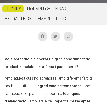
CONEIX FUNDESPLAI
CONEIX FUNDESPLAI
EL CURS
HORARI I CALENDARI
EXTRACTE DEL TEMARI
LLOC
La Fundació
La Fundació
L'equip
L'equip
Missió i valors
Missió i valors
Els comptes clars
Els comptes clars
Memòria d'activitats
Memòria d'activitats
Vols aprendre a elaborar un gran assortiment de
Proposta educativa
Proposta educativa
productes salats per a fleca i pastisseria?
ACTUALITAT
ACTUALITAT
Amb aquest curs ho aprendràs, amb diferents farcits i
acabats, i utilitzant
ingredients de temporada
. Una
Notícies
Notícies
formació completa que t’aportarà
tècniques
Butlletins
Butlletins
d’elaboració
i ampliarà el teu repertori de
receptes i
Diari de la Fundació
Diari de la Fundació