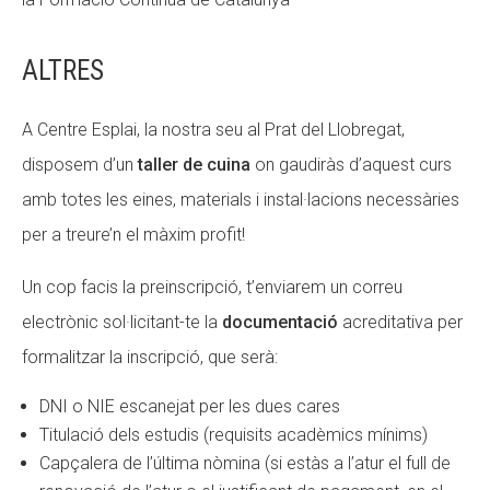
ALTRES
A Centre Esplai, la nostra seu al Prat del Llobregat,
disposem d’un
taller de cuina
on gaudiràs d’aquest curs
amb totes les eines, materials i instal·lacions necessàries
per a treure’n el màxim profit!
Un cop facis la preinscripció, t’enviarem un correu
electrònic sol·licitant-te la
documentació
acreditativa per
formalitzar la inscripció, que serà:
DNI o NIE escanejat per les dues cares
Titulació dels estudis (requisits acadèmics mínims)
Capçalera de l’última nòmina (si estàs a l’atur el full de