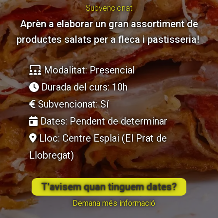
Subvencionat
Aprèn a elaborar un gran assortiment de
ACCIÓ SOCIAL I JOVES
ACCIÓ SOCIAL I JOVES
productes salats per a fleca i pastisseria!
Modalitat: Presencial
ESPLAIS
ESPLAIS
Durada del curs: 10h
Subvencionat: Sí
SUPORT TERCER SECTOR
SUPORT TERCER SECTOR
Dates: Pendent de determinar
Lloc: Centre Esplai (El Prat de
Llobregat)
T'avisem quan tinguem dates?
Demana més informació