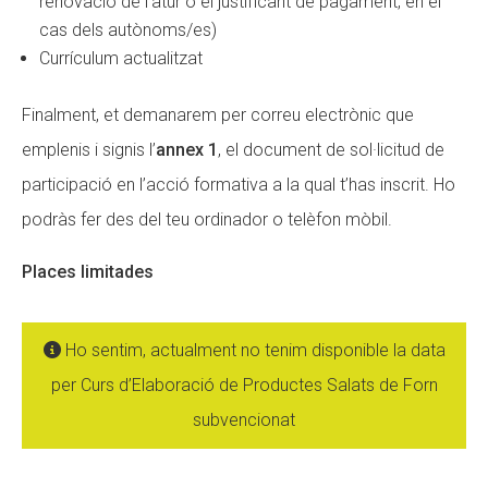
renovació de l’atur o el justificant de pagament, en el
cas dels autònoms/es)
Currículum actualitzat
Finalment, et demanarem per correu electrònic que
emplenis i signis l’
annex 1
, el document de sol·licitud de
participació en l’acció formativa a la qual t’has inscrit. Ho
podràs fer des del teu ordinador o telèfon mòbil.
Places limitades
Ho sentim, actualment no tenim disponible la data
per Curs d’Elaboració de Productes Salats de Forn
subvencionat