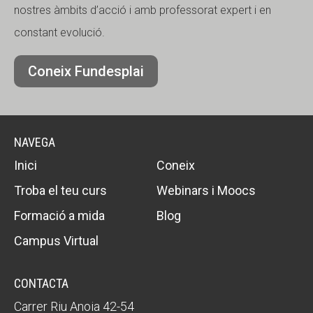
nostres àmbits d’acció i amb professorat expert i en
constant evolució.
Coneix Fundesplai
NAVEGA
Inici
Coneix
Troba el teu curs
Webinars i Moocs
Formació a mida
Blog
Campus Virtual
CONTACTA
Carrer Riu Anoia 42-54